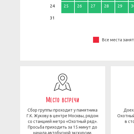
24
25
26
27
28
29
3
31
Все места заня
Место встречи
Сбор группы проходит у памятника
Доех
Г.К. Жукову в центре Москвы, рядом
Охотный
со станцией метро «Охотный ряд».
в ст
Просьба приходить за 15 минут до
начала автобусной экскурсии.