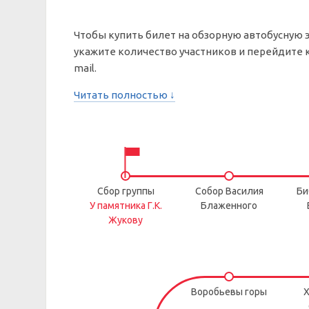
Чтобы купить билет на обзорную автобусную 
укажите количество участников и перейдите к
mail.
Читать полностью ↓
Сбор группы
Собор Василия
Би
У памятника Г.К.
Блаженного
Жукову
Воробьевы горы
Х