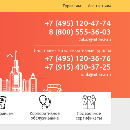
Туристам
Агентствам
+7 (495) 120-47-74
8 (800) 555-36-03
zakaz@mtbase.ru
Иностранные и корпоративные туристы
+7 (495) 120-36-76
+7 (915) 430-37-25
book@mtbase.ru
ранцам
Корпоративное
Подарочные
обслуживание
сертификаты