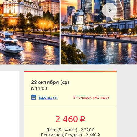
28 октября (ср)
в 11:00
Ещё даты
5 человек уже идут
2 460
p
Дети (5-14 лет) - 2 220
p
Пенсионер, Студент - 2 460
p