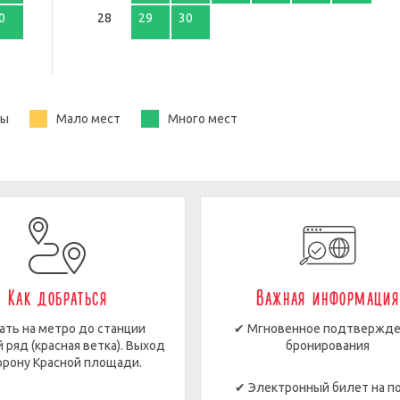
0
28
29
30
ты
Мало мест
Много мест
Как добраться
Важная информация
ать на метро до станции
✔ Мгновенное подтвержд
 ряд (красная ветка). Выход
бронирования
орону Красной площади.
✔ Электронный билет на п