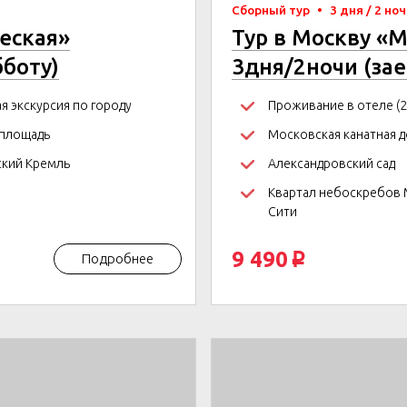
Сборный тур
•
3 дня / 2 но
ческая»
Тур в Москву «М
бботу)
3дня/2ночи (за
я экскурсия по городу
Проживание в отеле (2
 площадь
Московская канатная д
кий Кремль
Александровский сад
Квартал небоскребов 
Сити
9 490
Подробнее
p