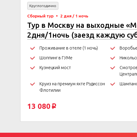
Круглогодично
Сборный тур
•
2 дня / 1 ночь
Тур в Москву на выходные «М
2дня/1ночь (заезд каждую су
Проживание в отеле (1 ночь)
Воробье
Шоппинг в ГУМе
Никольс
Кузнецкий мост
Cмотров
Централ
Круиз на премиум яхте Рэдиссон
Шампанс
Флотилии
13 080
p