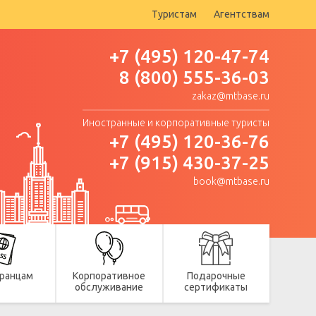
Туристам
Агентствам
+7 (495) 120-47-74
8 (800) 555-36-03
zakaz@mtbase.ru
Иностранные и корпоративные туристы
+7 (495) 120-36-76
+7 (915) 430-37-25
book@mtbase.ru
ранцам
Корпоративное
Подарочные
обслуживание
сертификаты