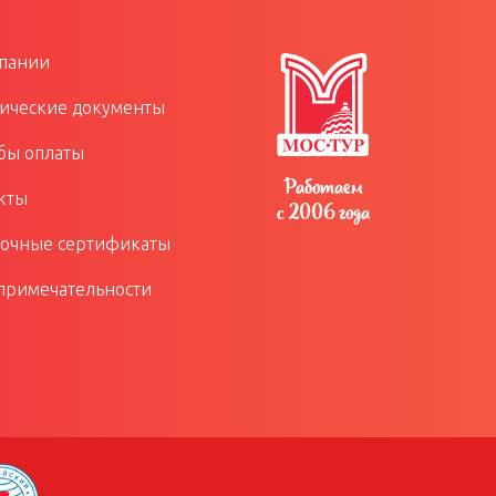
пании
ческие документы
бы оплаты
Работаем
кты
с 2006 года
очные сертификаты
примечательности