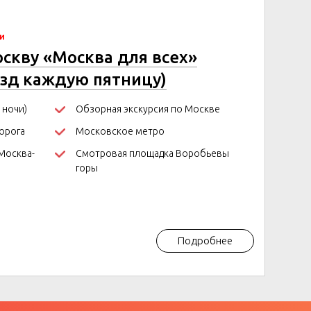
чи
оскву «Москва для всех»
езд каждую пятницу)
 ночи)
Обзорная экскурсия по Москве
орога
Московское метро
Москва-
Смотровая площадка Воробьевы
горы
Подробнее