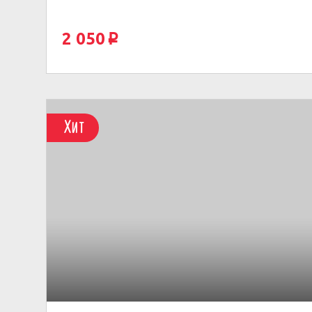
2 050
p
Хит