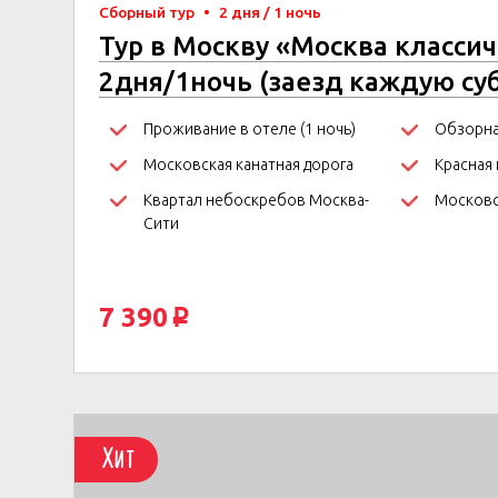
Сборный тур
•
2 дня / 1 ночь
Тур в Москву «Москва класси
2дня/1ночь (заезд каждую су
Проживание в отеле (1 ночь)
Обзорна
Московская канатная дорога
Красная
Квартал небоскребов Москва-
Московс
Сити
7 390
p
Хит