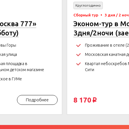
Круглогодично
Сборный тур
•
3 дня / 2 но
осква 777»
Эконом-тур в М
бботу)
3дня/2ночи (за
вы Горы
Проживание в отеле (2
кая улица
Московская канатная д
ая площадка в
Квартал небоскребов 
ьном детском магазине
Сити
кое в ГУМе
8 170
Подробнее
p