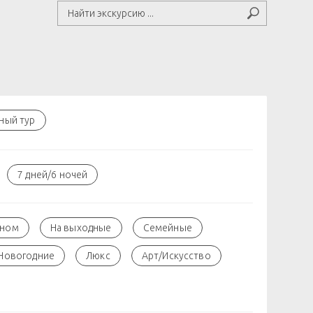
ный тур
7 дней/6 ночей
оном
На выходные
Семейные
Новогодние
Люкс
Арт/Искусство