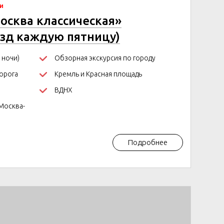
чи
осква классическая»
езд каждую пятницу)
 ночи)
Обзорная экскурсия по городу
орога
Кремль и Красная площадь
ВДНХ
Москва-
Подробнее