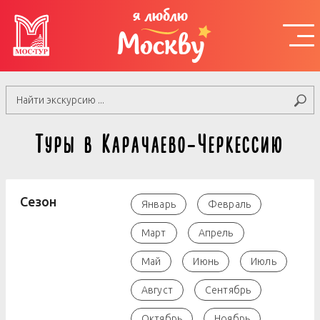
я люблю
Москву
Туры в Карачаево-Черкессию
Сезон
Январь
Февраль
Март
Апрель
Май
Июнь
Июль
Август
Сентябрь
Октябрь
Ноябрь