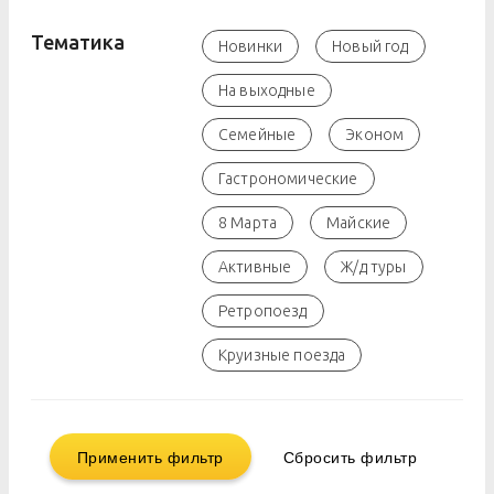
Тематика
Новинки
Новый год
На выходные
Семейные
Эконом
Гастрономические
8 Марта
Майские
Активные
Ж/д туры
Ретропоезд
Круизные поезда
Применить фильтр
Сбросить фильтр