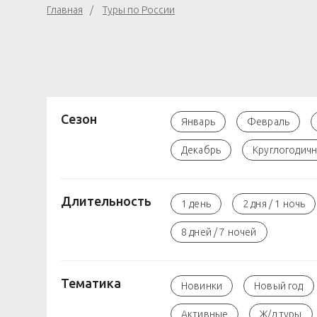
Главная
Туры по России
Сезон
Январь
Февраль
Декабрь
Круглогодич
Длительность
1 день
2 дня / 1 ночь
8 дней / 7 ночей
Тематика
Новинки
Новый год
Активные
Ж/д туры