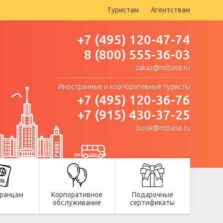
Туристам
Агентствам
+7 (495) 120-47-74
8 (800) 555-36-03
zakaz@mtbase.ru
Иностранные и корпоративные туристы
+7 (495) 120-36-76
+7 (915) 430-37-25
book@mtbase.ru
ранцам
Корпоративное
Подарочные
обслуживание
сертификаты