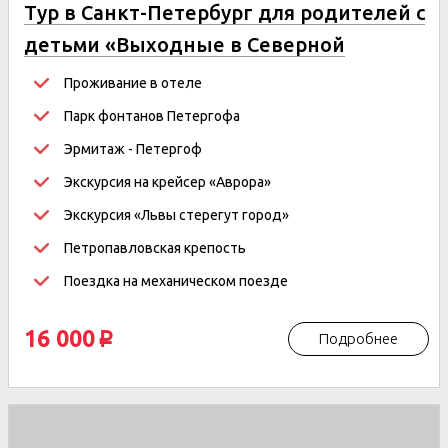
Тур в Санкт-Петербург для родителей с
детьми «Выходные в Северной
столице» (заезд по пятницам)
Проживание в отеле
Парк фонтанов Петергофа
Эрмитаж -
Петергоф
Экскурсия на крейсер «Аврора»
Экскурсия «Львы стерегут город»
Петропавловская крепость
Поездка на механическом поезде
16 000
Подробнее
p