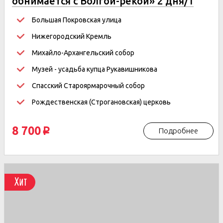
обнимается с Волгой-рекой» 2 дня/1
ночь
Большая Покровская улица
Нижегородский Кремль
Михайло-Архангельский собор
Музей - усадьба купца Рукавишникова
Спасский Староярмарочный собор
Рождественская (Строгановская) церковь
8 700
Подробнее
p
Хит