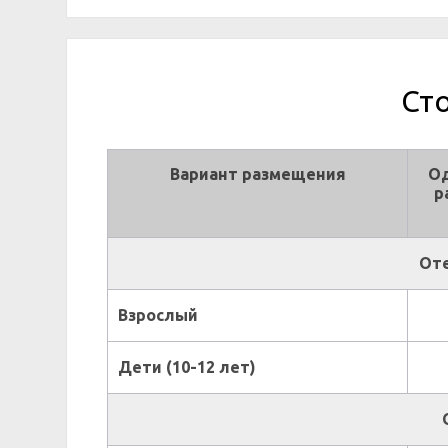
Ст
Вариант размещения
О
р
Оте
Взрослый
Дети (10-12 лет)