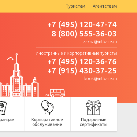
Туристам
Агентствам
+7 (495) 120-47-74
8 (800) 555-36-03
zakaz@mtbase.ru
Иностранные и корпоративные туристы
+7 (495) 120-36-76
+7 (915) 430-37-25
book@mtbase.ru
ранцам
Корпоративное
Подарочные
обслуживание
сертификаты