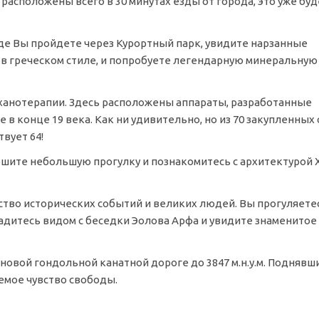
асположены всего в 30 минутах езды от города, это уже буд
 где Вы пройдете через Курортный парк, увидите нарзанные
 в греческом стиле, и попробуете легендарную минеральную
анотерапии. Здесь расположены аппараты, разработанные
 конце 19 века. Как ни удивительно, но из 70 закупленных 
вует 64!
шите небольшую прогулку и познакомитесь с архитектурой X
ство исторических событий и великих людей. Вы прогуляете
адитесь видом с беседки Эолова Арфа и увидите знаменитое
 новой гондольной канатной дороге до 3847 м.н.у.м. Поднявш
мое чувство свободы.