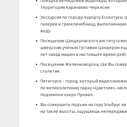
Поездка на Медовые водопады, которые р
территория Карачаево-Черкесии.
Экскурсия по городу-курорту Ессентуки,
галереи и грязелечебницу, выполненную
воду.
Посещение Цандеровского института мех
шведским ученым Густавом Цандером еще в
лет назад машин в настоящее время дейст
Посещение Железноводска, где Вы совер
столетия.
Пятигорск - город, который видел множе
по великолепному парку «Цветник», насл
подземное озеро Провал.
Вы совершите подъем
на гору Эльбрус
на
на такие высоты, ощущаешь непередавае