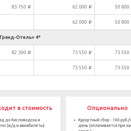
83 750
62 000
50 800
p
p
62 000
50 800
p
Гранд-Отель» 4*
82 300
73 550
73 550
p
p
73 550
73 550
p
ходит в стоимость
Опционально
зд до Кисловодска и
Курортный сбор - 100 руб./
тно (ж/д и авиабилеты)
день (оплачивается при за