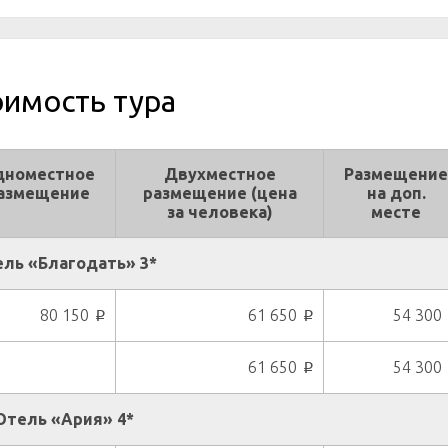
оимость тура
дноместное
Двухместное
Размещение
азмещение
размещение (цена
на доп.
за человека)
месте
ль «Благодать» 3*
80 150
61 650
54 300
p
p
61 650
54 300
p
Отель «Ария» 4*