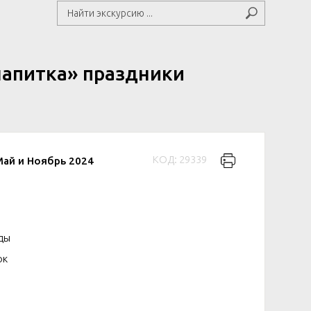
напитка» праздники
КОД: 29339
ай и Ноябрь 2024
ды
рк