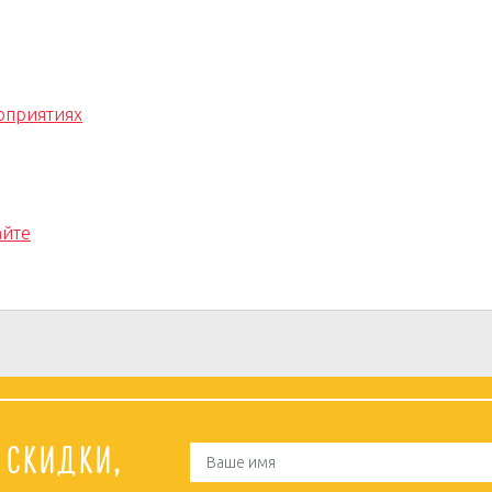
роприятиях
айте
 скидки,