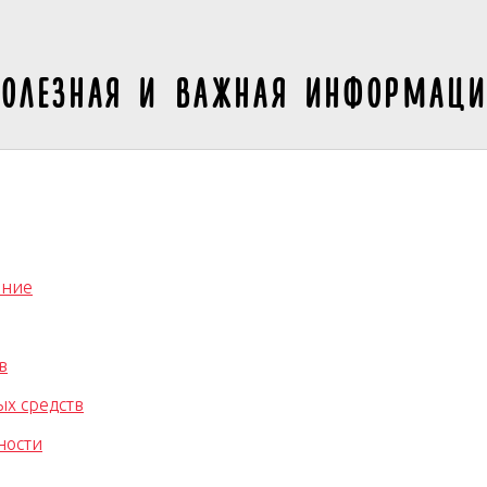
олезная и важная информац
ение
в
ых средств
ности