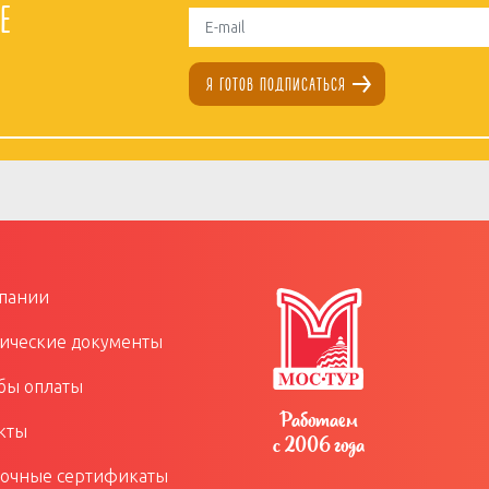
е
я готов подписаться
пании
ческие документы
бы оплаты
Работаем
кты
с 2006 года
очные сертификаты