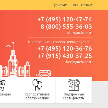
Туристам
Агентствам
+7 (495) 120-47-74
8 (800) 555-36-03
zakaz@mtbase.ru
Иностранные и корпоративные туристы
+7 (495) 120-36-76
+7 (915) 430-37-25
book@mtbase.ru
ранцам
Корпоративное
Подарочные
обслуживание
сертификаты