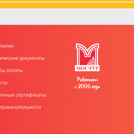
пании
ческие документы
бы оплаты
Работаем
кты
с 2006 года
очные сертификаты
примечательности