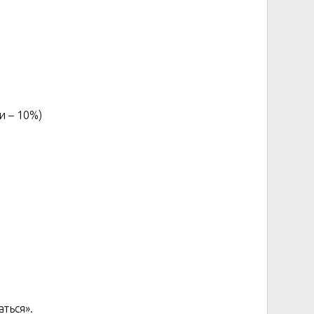
и – 10%)
ться».