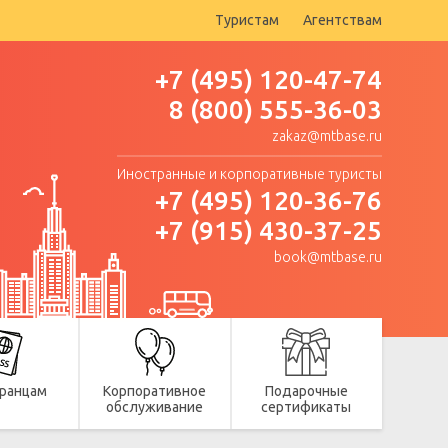
Туристам
Агентствам
+7 (495) 120-47-74
8 (800) 555-36-03
zakaz@mtbase.ru
Иностранные и корпоративные туристы
+7 (495) 120-36-76
+7 (915) 430-37-25
book@mtbase.ru
ранцам
Корпоративное
Подарочные
обслуживание
сертификаты