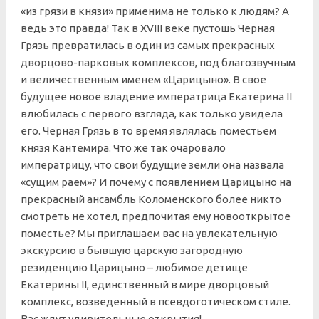
«из грязи в князи» применима не только к людям? А
ведь это правда! Так в XVIII веке пустошь Черная
Грязь превратилась в один из самых прекрасных
дворцово-парковых комплексов, под благозвучным
и величественным именем «Царицыно». В свое
будущее новое владение императрица Екатерина II
влюбилась с первого взгляда, как только увидела
его. Черная Грязь в то время являлась поместьем
князя Кантемира. Что же так очаровало
императрицу, что свои будущие земли она назвала
«сущим раем»? И почему с появлением Царицыно на
прекрасный ансамбль Коломенского более никто
смотреть не хотел, предпочитая ему новооткрытое
поместье? Мы приглашаем вас на увлекательную
экскурсию в бывшую царскую загородную
резиденцию Царицыно – любимое детище
Екатерины II, единственный в мире дворцовый
комплекс, возведенный в псевдоготическом стиле.
Вас ждут удивительные открытия!