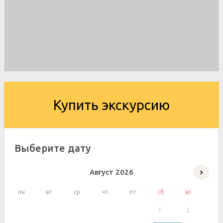
Купить экскурсию
Выберите дату
Август
2026
пн
вт
ср
чт
пт
сб
вс
1
2