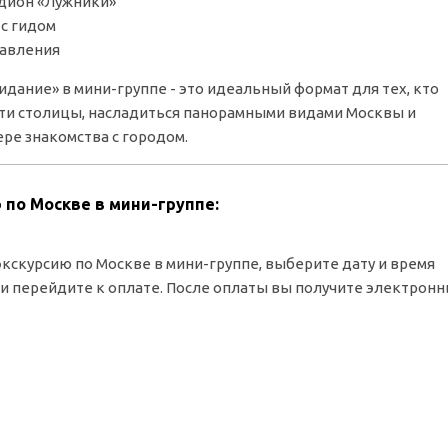
дион «Лужники»
с гидом
равления
идание» в мини-группе - это идеальный формат для тех, кто
ти столицы, насладиться панорамными видами Москвы и
ре знакомства с городом.
 по Москве в мини-группе:
кскурсию по Москве в мини-группе, выберите дату и время
 и перейдите к оплате. После оплаты вы получите электрон