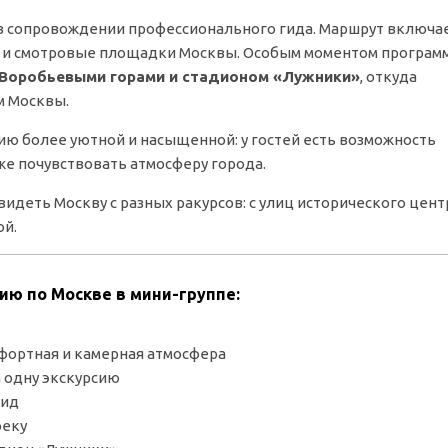
 в сопровождении профессионального гида. Маршрут включа
а и смотровые площадки Москвы. Особым моментом програм
 Воробьевыми горами и стадионом «Лужники»
, откуда
м Москвы.
ию более уютной и насыщенной: у гостей есть возможность
же почувствовать атмосферу города.
идеть Москву с разных ракурсов: с улиц исторического цент
ой.
ию по Москве в мини-группе:
мфортная и камерная атмосфера
 одну экскурсию
гид
реку