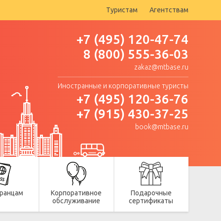
Туристам
Агентствам
+7 (495) 120-47-74
8 (800) 555-36-03
zakaz@mtbase.ru
Иностранные и корпоративные туристы
+7 (495) 120-36-76
+7 (915) 430-37-25
book@mtbase.ru
ранцам
Корпоративное
Подарочные
обслуживание
сертификаты