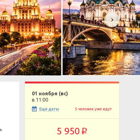
01 ноября (вс)
в 11:00
Ещё даты
5 человек уже идут
5 950
ь
p