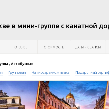
кве в мини-группе c канатной д
ОТЗЫВЫ
СТОИМОСТЬ
ДАТЫ И СЕАНСЫ
уппа , Автобусные
ая
Групповая
На иностранном языке
Подарочный серти