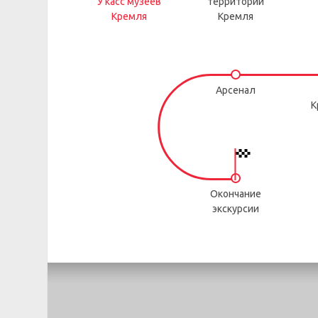
У касс музеев
территории
Кремля
Кремля
Арсенал
К
Окончание
экскурсии