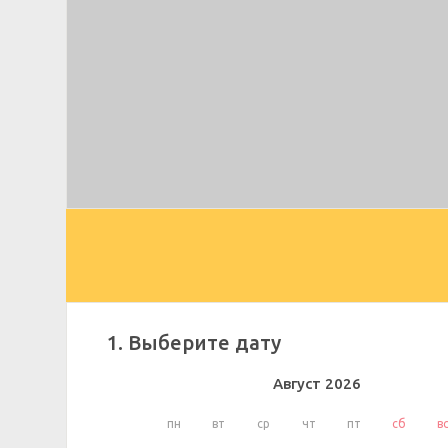
1. Выберите дату
Август
2026
пн
вт
ср
чт
пт
сб
в