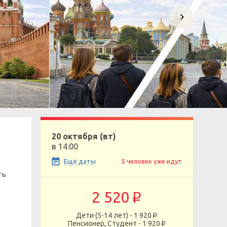
20 октября (вт)
в 14:00
Ещё даты
5 человек уже идут
ть
2 520
p
Дети (5-14 лет) - 1 920
p
Пенсионер, Студент - 1 920
p