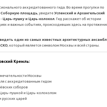
ионального аккредитованного гида. Во время прогулки по
е
Соборную площадь
, увидите
Успенский и Архангельский
 -
Царь-пушку и Царь-колокол
. Гид расскажет об истории
ациях и важных событиях, происходивших здесь на протяжени
видеть один из самых известных архитектурных ансамбл
ЕСКО
, который является символом Москвы и всей страны.
овский Кремль:
имечательности Москвы
мля с аккредитованным гидом
ёвских соборов
 Царь-пушкой и Царь-колоколом
и русских царей