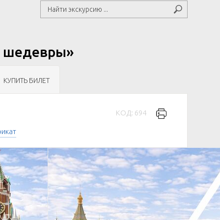
и шедевры»
КУПИТЬ БИЛЕТ
КОД: 694
фикат