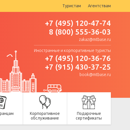
Туристам
Агентствам
+7 (495) 120-47-74
8 (800) 555-36-03
zakaz@mtbase.ru
Иностранные и корпоративные туристы
+7 (495) 120-36-76
+7 (915) 430-37-25
book@mtbase.ru
ранцам
Корпоративное
Подарочные
обслуживание
сертификаты