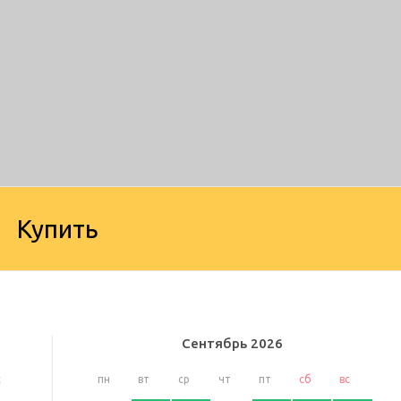
Купить
Сентябрь
2026
с
пн
вт
ср
чт
пт
сб
вс