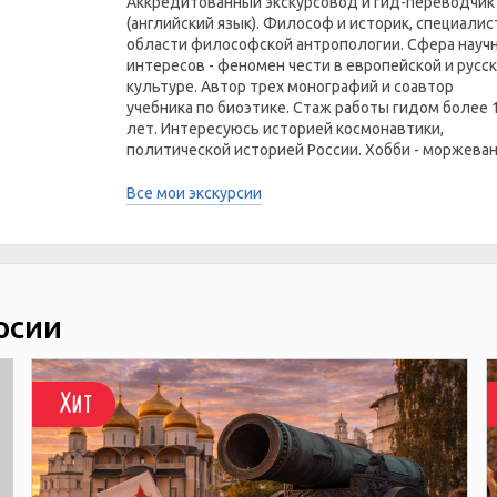
Аккредитованный экскурсовод и гид-переводчик
(английский язык). Философ и историк, специалис
области философской антропологии. Сфера науч
интересов - феномен чести в европейской и русс
культуре. Автор трех монографий и соавтор
учебника по биоэтике. Стаж работы гидом более 
лет. Интересуюсь историей космонавтики,
политической историей России. Хобби - моржеван
Все мои экскурсии
рсии
Хит