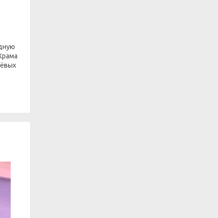
одную
 Храма
ьёвых