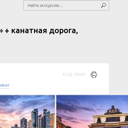
 + канатная дорога,
КОД: 30029
фикат