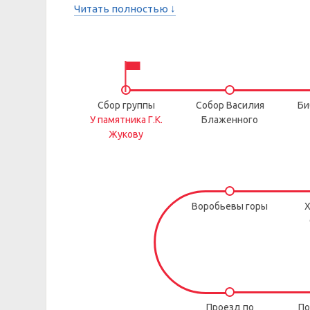
Читать полностью ↓
Сбор группы
Собор Василия
Би
У памятника Г.К.
Блаженного
Жукову
Воробьевы горы
Х
Проезд по
По