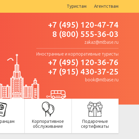
Туристам
Агентствам
+7 (495) 120-47-74
8 (800) 555-36-03
zakaz@mtbase.ru
Иностранные и корпоративные туристы
+7 (495) 120-36-76
+7 (915) 430-37-25
book@mtbase.ru
ранцам
Корпоративное
Подарочные
обслуживание
сертификаты