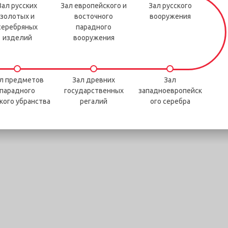
Зал русских
Зал европейского и
Зал русского
золотых и
восточного
вооружения
серебряных
парадного
изделий
вооружения
л предметов
Зал древних
Зал
парадного
государственных
западноевропейск
кого убранства
регалий
ого серебра