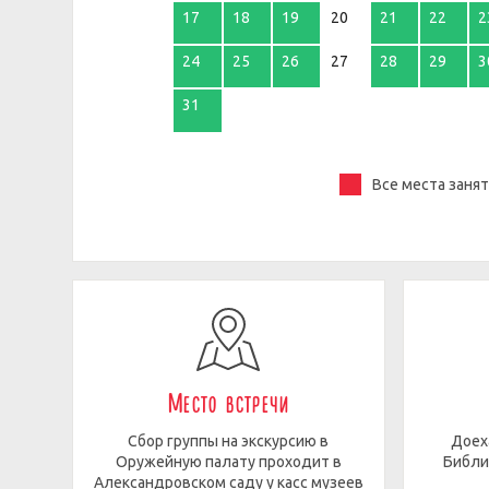
17
18
19
20
21
22
2
24
25
26
27
28
29
3
31
Все места заня
Место встречи
Сбор группы на экскурсию в
Доех
Оружейную палату проходит в
Библи
Александровском саду у касс музеев