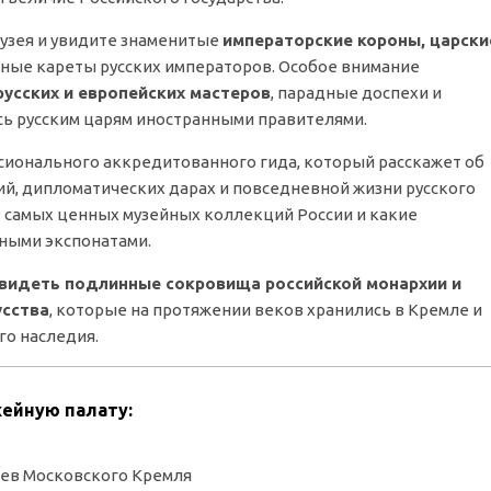
музея и увидите знаменитые
императорские короны, царски
шные кареты русских императоров. Особое внимание
усских и европейских мастеров
, парадные доспехи и
ь русским царям иностранными правителями.
сионального аккредитованного гида, который расскажет об
ий, дипломатических дарах и повседневной жизни русского
из самых ценных музейных коллекций России и какие
ными экспонатами.
видеть подлинные сокровища российской монархии и
усства
, которые на протяжении веков хранились в Кремле и
го наследия.
жейную палату:
еев Московского Кремля