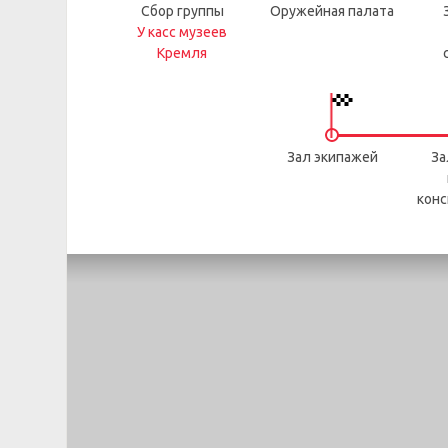
Сбор группы
Оружейная палата
У касс музеев
Кремля
Зал экипажей
За
конс