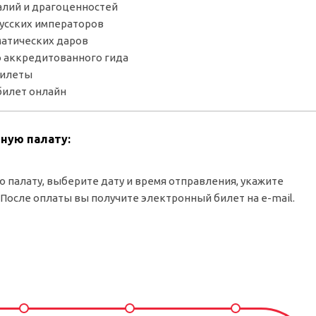
алий и драгоценностей
усских императоров
матических даров
 аккредитованного гида
билеты
билет онлайн
йную палату:
 палату, выберите дату и время отправления, укажите
 После оплаты вы получите электронный билет на e-mail.