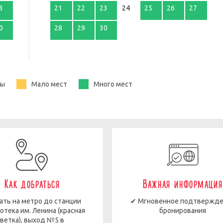
3
21
22
23
24
25
26
27
0
28
29
30
ты
Мало мест
Много мест
Как добраться
Важная информация
ать на метро до станции
✔ Мгновенное подтвержд
отека им. Ленина (красная
бронирования
ветка), выход №5 в