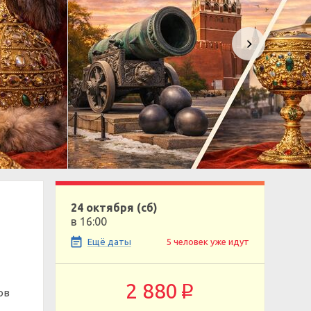
24 октября (сб)
в 16:00
Ещё даты
5 человек уже идут
2 880
p
ов