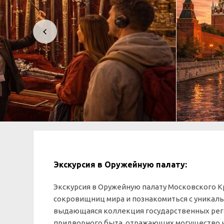
Экскурсия в Оружейную палату:
Экскурсия в Оружейную палату Московского Кр
сокровищниц мира и познакомиться с уникаль
выдающаяся коллекция государственных рега
придворного быта, отражающих могущество и 