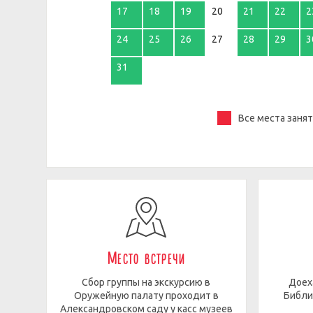
17
18
19
20
21
22
2
24
25
26
27
28
29
3
31
Все места заня
Место встречи
Сбор группы на экскурсию в
Доех
Оружейную палату проходит в
Библи
Александровском саду у касс музеев