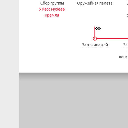
Сбор группы
Оружейная палата
У касс музеев
Кремля
Зал экипажей
За
конс