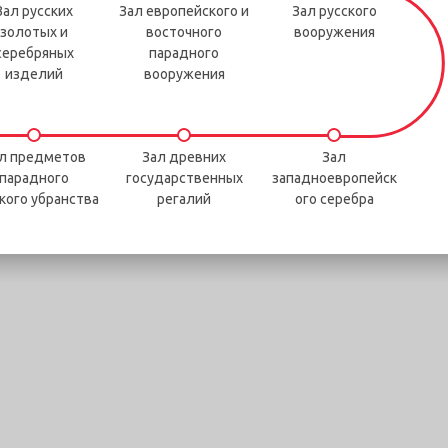
Зал русских
Зал европейского и
Зал русского
золотых и
восточного
вооружения
серебряных
парадного
изделий
вооружения
л предметов
Зал древних
Зал
парадного
государственных
западноевропейск
кого убранства
регалий
ого серебра