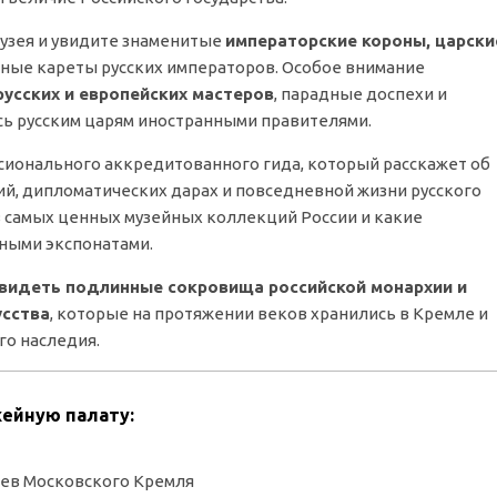
музея и увидите знаменитые
императорские короны, царски
шные кареты русских императоров. Особое внимание
усских и европейских мастеров
, парадные доспехи и
ь русским царям иностранными правителями.
сионального аккредитованного гида, который расскажет об
ий, дипломатических дарах и повседневной жизни русского
из самых ценных музейных коллекций России и какие
ными экспонатами.
видеть подлинные сокровища российской монархии и
усства
, которые на протяжении веков хранились в Кремле и
го наследия.
жейную палату:
еев Московского Кремля