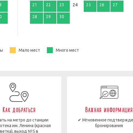
3
21
22
23
24
25
26
27
0
28
29
30
ты
Мало мест
Много мест
Как добраться
Важная информация
ать на метро до станции
✔ Мгновенное подтвержд
отека им. Ленина (красная
бронирования
ветка), выход №5 в