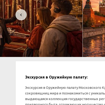
Экскурсия в Оружейную палату:
Экскурсия в Оружейную палату Московского Кр
сокровищниц мира и познакомиться с уникаль
выдающаяся коллекция государственных рега
придворного быта, отражающих могущество и 