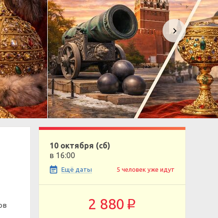
10 октября (сб)
в 16:00
Ещё даты
5 человек уже идут
2 880
p
ов