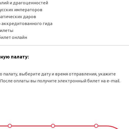
алий и драгоценностей
усских императоров
матических даров
 аккредитованного гида
билеты
билет онлайн
йную палату:
 палату, выберите дату и время отправления, укажите
 После оплаты вы получите электронный билет на e-mail.