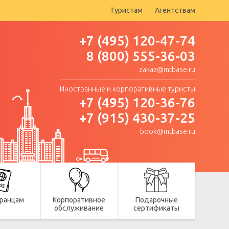
Туристам
Агентствам
+7 (495) 120-47-74
8 (800) 555-36-03
zakaz@mtbase.ru
Иностранные и корпоративные туристы
+7 (495) 120-36-76
+7 (915) 430-37-25
book@mtbase.ru
ранцам
Корпоративное
Подарочные
обслуживание
сертификаты