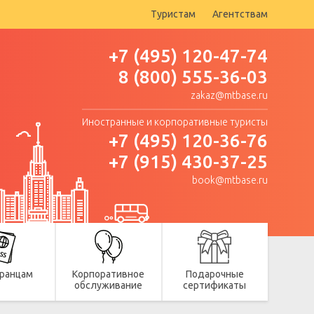
Туристам
Агентствам
+7 (495) 120-47-74
8 (800) 555-36-03
zakaz@mtbase.ru
Иностранные и корпоративные туристы
+7 (495) 120-36-76
+7 (915) 430-37-25
book@mtbase.ru
ранцам
Корпоративное
Подарочные
обслуживание
сертификаты