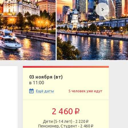
03 ноября (вт)
в 11:00
Ещё даты
5 человек уже идут
2 460
p
Дети (5-14 лет) - 2 220
p
Пенсионер, Студент - 2 460
p