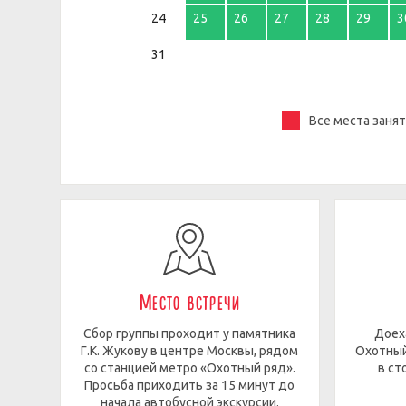
24
25
26
27
28
29
3
31
Все места заня
Место встречи
Сбор группы проходит у памятника
Доех
Г.К. Жукову в центре Москвы, рядом
Охотный
со станцией метро «Охотный ряд».
в ст
Просьба приходить за 15 минут до
начала автобусной экскурсии.