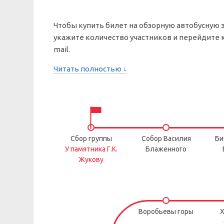
Чтобы купить билет на обзорную автобусную 
укажите количество участников и перейдите к
mail.
Читать полностью ↓
Сбор группы
Собор Василия
Би
У памятника Г.К.
Блаженного
Жукову
Воробьевы горы
Х