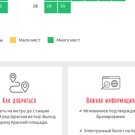
0
28
29
30
ты
Мало мест
Много мест
Как добраться
Важная информация
ать на метро до станции
✔ Мгновенное подтвержд
 ряд (красная ветка). Выход
бронирования
орону Красной площади.
✔ Электронный билет на п