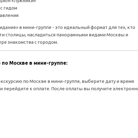
дион «Лужники»
с гидом
равления
идание» в мини-группе - это идеальный формат для тех, кто
ти столицы, насладиться панорамными видами Москвы и
ре знакомства с городом.
 по Москве в мини-группе:
кскурсию по Москве в мини-группе, выберите дату и время
 и перейдите к оплате. После оплаты вы получите электрон