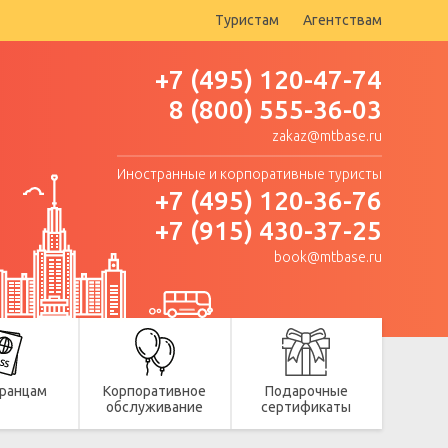
Туристам
Агентствам
+7 (495) 120-47-74
8 (800) 555-36-03
zakaz@mtbase.ru
Иностранные и корпоративные туристы
+7 (495) 120-36-76
+7 (915) 430-37-25
book@mtbase.ru
ранцам
Корпоративное
Подарочные
обслуживание
сертификаты