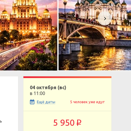
04 октября (вс)
в 11:00
Ещё даты
5 человек уже идут
5 950
ь
p