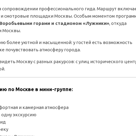
 в сопровождении профессионального гида. Маршрут включа
а и смотровые площадки Москвы. Особым моментом програм
 Воробьевыми горами и стадионом «Лужники»
, откуда
м Москвы.
ию более уютной и насыщенной: у гостей есть возможность
же почувствовать атмосферу города.
идеть Москву с разных ракурсов: с улиц исторического цент
ой.
ию по Москве в мини-группе:
мфортная и камерная атмосфера
 одну экскурсию
гид
реку