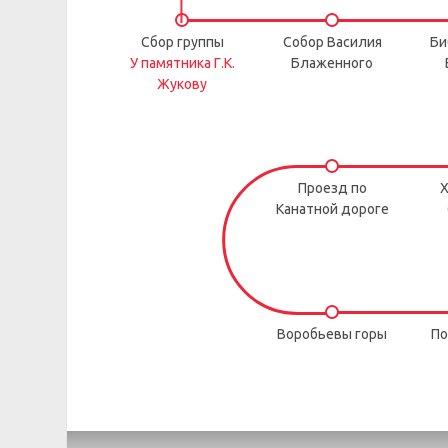
Сбор группы
Собор Василия
Би
У памятника Г.К.
Блаженного
Жукову
Проезд по
Х
Канатной дороге
Воробьевы горы
По