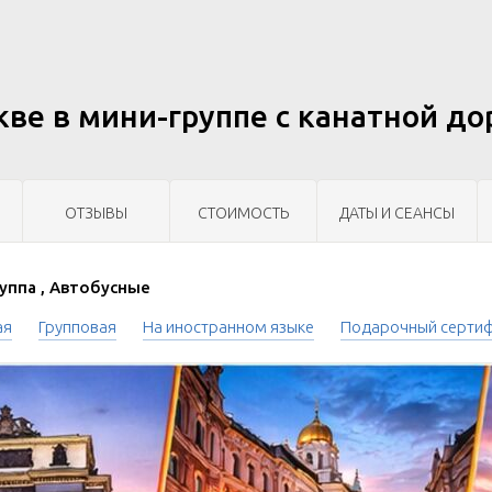
кве в мини-группе c канатной д
ОТЗЫВЫ
СТОИМОСТЬ
ДАТЫ И СЕАНСЫ
уппа , Автобусные
ая
Групповая
На иностранном языке
Подарочный серти