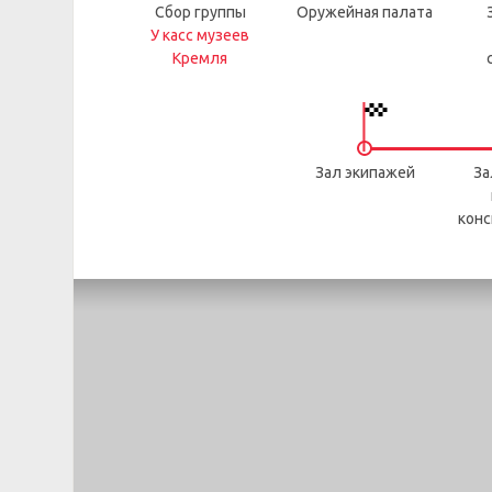
Сбор группы
Оружейная палата
У касс музеев
Кремля
Зал экипажей
За
конс