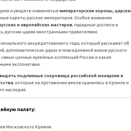
музея и увидите знаменитые
императорские короны, царски
шные кареты русских императоров. Особое внимание
усских и европейских мастеров
, парадные доспехи и
ь русским царям иностранными правителями.
сионального аккредитованного гида, который расскажет об
ий, дипломатических дарах и повседневной жизни русского
из самых ценных музейных коллекций России и какие
ными экспонатами.
видеть подлинные сокровища российской монархии и
усства
, которые на протяжении веков хранились в Кремле и
го наследия.
жейную палату:
еев Московского Кремля