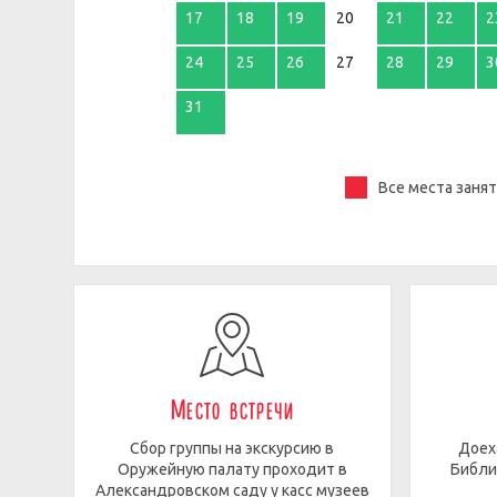
17
18
19
20
21
22
2
24
25
26
27
28
29
3
31
Все места заня
Место встречи
Сбор группы на экскурсию в
Доех
Оружейную палату проходит в
Библи
Александровском саду у касс музеев