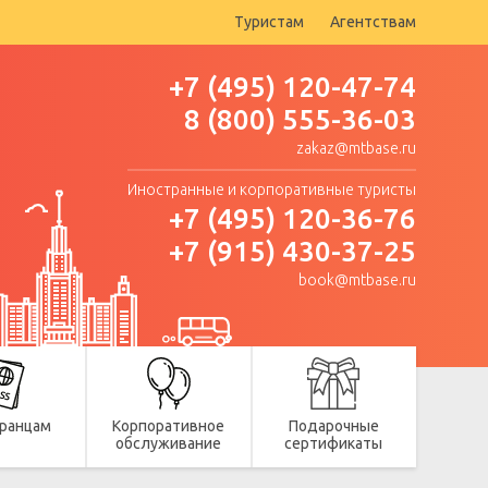
Туристам
Агентствам
+7 (495) 120-47-74
8 (800) 555-36-03
zakaz@mtbase.ru
Иностранные и корпоративные туристы
+7 (495) 120-36-76
+7 (915) 430-37-25
book@mtbase.ru
ранцам
Корпоративное
Подарочные
обслуживание
сертификаты