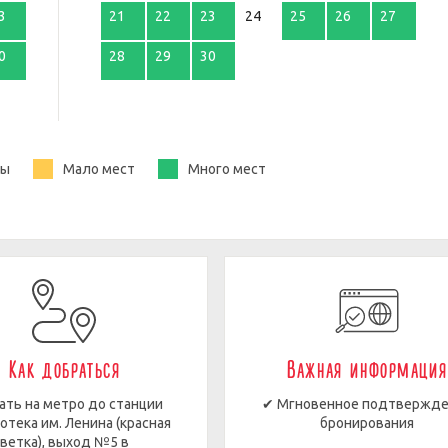
3
21
22
23
24
25
26
27
0
28
29
30
ты
Мало мест
Много мест
Как добраться
Важная информация
ать на метро до станции
✔ Мгновенное подтвержд
отека им. Ленина (красная
бронирования
ветка), выход №5 в