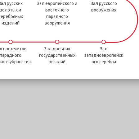
Зал русских
Зал европейского и
Зал русского
золотых и
восточного
вооружения
серебряных
парадного
изделий
вооружения
л предметов
Зал древних
Зал
парадного
государственных
западноевропейск
кого убранства
регалий
ого серебра