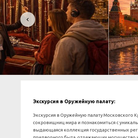
Экскурсия в Оружейную палату:
Экскурсия в Оружейную палату Московского Кр
сокровищниц мира и познакомиться с уникаль
выдающаяся коллекция государственных рега
придворного быта, отражающих могущество и 