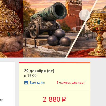
29 декабря (вт)
в 16:00
Ещё даты
5 человек уже идут
2 880
p
ов