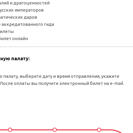
алий и драгоценностей
усских императоров
матических даров
 аккредитованного гида
билеты
билет онлайн
йную палату:
 палату, выберите дату и время отправления, укажите
 После оплаты вы получите электронный билет на e-mail.