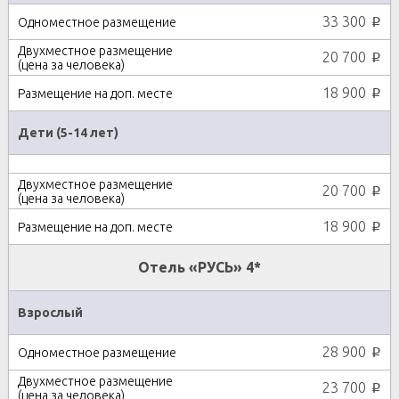
33 300
p
20 700
p
18 900
p
Дети (5-14 лет)
20 700
p
18 900
p
Отель «РУСЬ» 4*
Взрослый
28 900
p
23 700
p