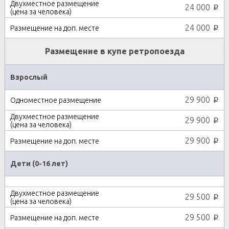
24 000
p
24 000
p
Размещение в купе ретропоезда
Взрослый
29 900
p
29 900
p
29 900
p
Дети (0-16 лет)
29 500
p
29 500
p