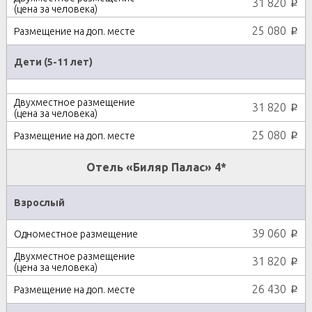
31 820
p
25 080
p
Дети (5-11 лет)
31 820
p
25 080
p
Отель «Биляр Палас» 4*
Взрослый
39 060
p
31 820
p
26 430
p