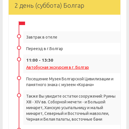
2 день (суббота) Болгар
Завтрак в отеле
Переезд в г.Болгар
11:00 - 13:30
Автобусная экскурсия в г. Болгар
Посещение Музея Болгарской Цивилизации и
памятного знака с музеем «Корана»
Также Вы увидите остатки сооружений: Руины
ХIII - ХIV вв. Соборной мечети - и Большой
минарет, Ханскую усыпальницу и малый
минарет, Северный и Восточный мавзолеи,
Черная и Белая палаты, восточные бани