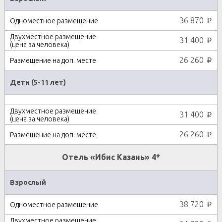
36 870
p
31 400
p
26 260
p
Дети (5-11 лет)
31 400
p
26 260
p
Отель «Ибис Казань» 4*
Взрослый
38 720
p