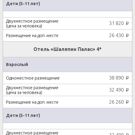
Дети (5-11 лет)
31 820
p
26 430
p
Отель «Шаляпин Палас» 4*
Взрослый
38 890
p
32 490
p
26 260
p
Дети (5-11 лет)