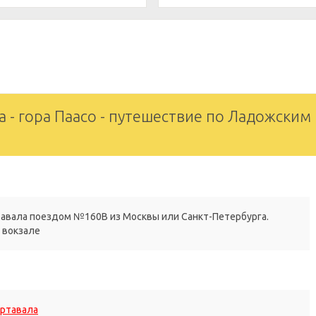
а - гора Паасо - путешествие по Ладожским
тавала поездом №160В из Москвы или Санкт-Петербурга.
д вокзале
ортавала