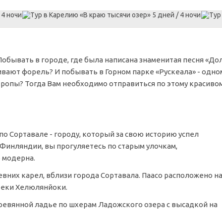
Побывать в городе, где была написана знаменитая песня «До
ивают форель? И побывать в Горном парке «Рускеала» - одно
ропы? Тогда Вам необходимо отправиться по этому красиво
 Сортавале - городу, который за свою историю успел
Финляндии, вы прогуляетесь по старым улочкам,
 модерна.
евних карел, вблизи города Сортавала. Паасо расположено н
реки Хелюлянйоки.
ревянной ладье по шхерам Ладожского озера с высадкой на