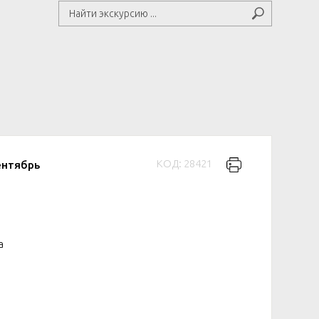
КОД: 28421
ентябрь
а