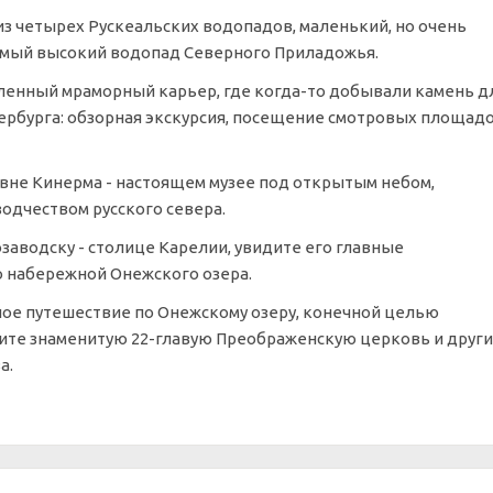
из четырех Рускеальских водопадов, маленький, но очень
амый высокий водопад Северного Приладожья.
пленный мраморный карьер, где когда-то добывали камень д
ербурга: обзорная экскурсия, посещение смотровых площадо
вне Кинерма - настоящем музее под открытым небом,
одчеством русского севера.
аводску - столице Карелии, увидите его главные
о набережной Онежского озера.
ное путешествие по Онежскому озеру, конечной целью
дите знаменитую 22-главую Преображенскую церковь и друг
а.