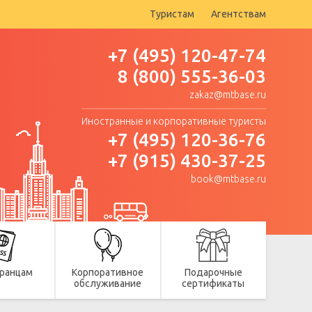
Туристам
Агентствам
+7 (495) 120-47-74
8 (800) 555-36-03
zakaz@mtbase.ru
Иностранные и корпоративные туристы
+7 (495) 120-36-76
+7 (915) 430-37-25
book@mtbase.ru
ранцам
Корпоративное
Подарочные
обслуживание
сертификаты