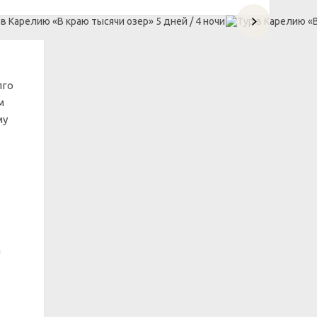
лго
м
му
а