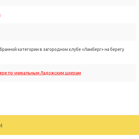
о
бранной категории в загородном клубе «Ламберг» на берегу
атере по уникальным Ладожским шхерам
м