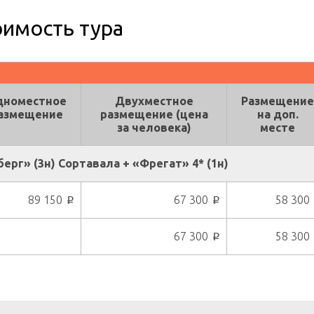
оимость тура
дноместное
Двухместное
Размещение
азмещение
размещение (цена
на доп.
за человека)
месте
рг» (3н) Сортавала + «Фрегат» 4* (1н)
89 150
67 300
58 300
p
p
67 300
58 300
p