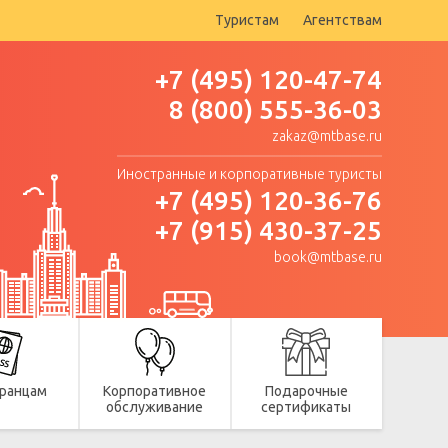
Туристам
Агентствам
+7 (495) 120-47-74
8 (800) 555-36-03
zakaz@mtbase.ru
Иностранные и корпоративные туристы
+7 (495) 120-36-76
+7 (915) 430-37-25
book@mtbase.ru
ранцам
Корпоративное
Подарочные
обслуживание
сертификаты