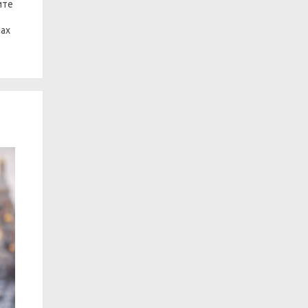
ите
пах