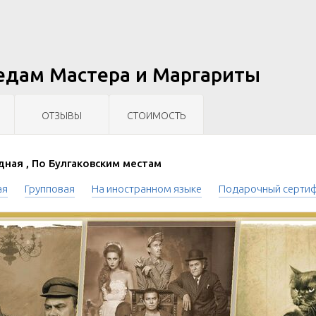
ледам Мастера и Маргариты
ОТЗЫВЫ
СТОИМОСТЬ
ная , По Булгаковским местам
ая
Групповая
На иностранном языке
Подарочный серти