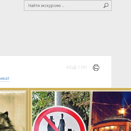
КОД: 1101
фикат