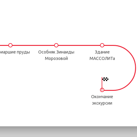
риаршие пруды
Особняк Зинаиды
Здание
Морозовой
МАССОЛИТа
Окончание
экскурсии