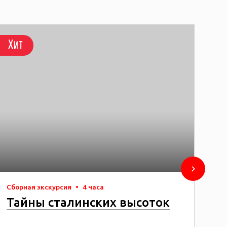
Хит
Хи
Сборная экскурсия
•
4 часа
Сбо
Тайны сталинских высоток
В