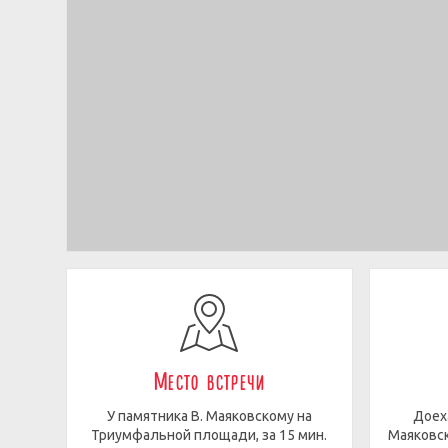
Место встречи
У памятника В. Маяковскому на
Доех
Триумфальной площади, за 15 мин.
Маяковск