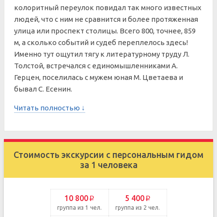
колоритный переулок повидал так много известных
людей, что с ним не сравнится и более протяженная
улица или проспект столицы. Всего 800, точнее, 859
м, а сколько событий и судеб переплелось здесь!
Именно тут ощутил тягу к литературному труду Л.
Толстой, встречался с единомышленниками А.
Герцен, поселилась с мужем юная М. Цветаева и
бывал С. Есенин.
Читать полностью ↓
Стоимость экскурсии с персональным гидом
за 1 человека
10 800
5 400
p
p
группа из 1 чел.
группа из 2 чел.