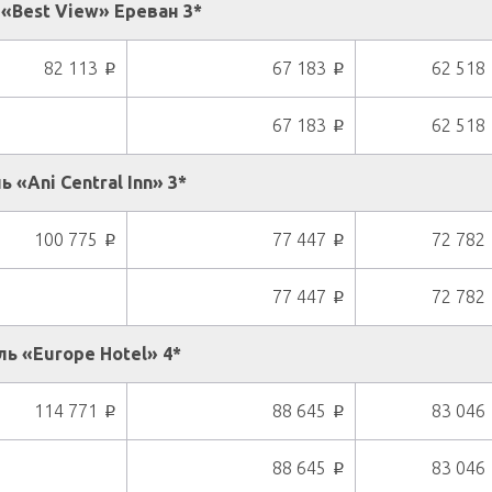
«Best View» Ереван 3*
82 113
67 183
62 518
p
p
67 183
62 518
p
 «Ani Central Inn» 3*
100 775
77 447
72 782
p
p
77 447
72 782
p
ь «Europe Hotel» 4*
114 771
88 645
83 046
p
p
88 645
83 046
p