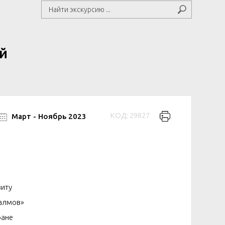
й
КОД: 29827
Март - Ноябрь 2023
иту
алмов»
ране