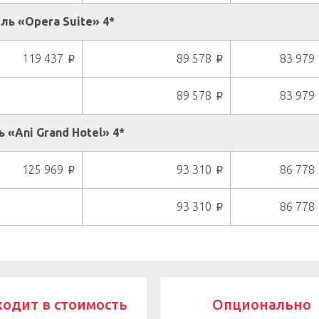
ль «Opera Suite» 4*
119 437
89 578
83 979
p
p
89 578
83 979
p
 «Ani Grand Hotel» 4*
125 969
93 310
86 778
p
p
93 310
86 778
p
ходит в стоимость
Опционально