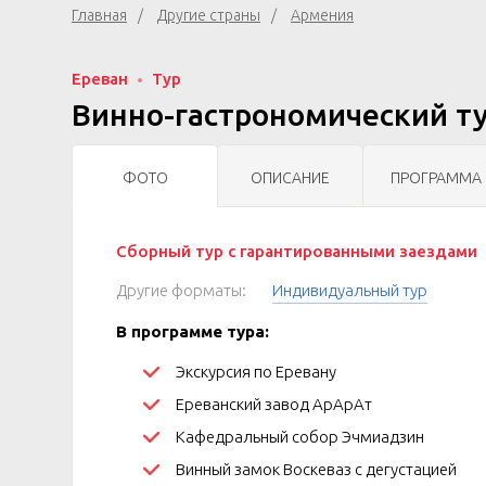
Главная
Другие страны
Армения
Ереван
Тур
Винно-гастрономический ту
ФОТО
ОПИСАНИЕ
ПРОГРАММА
Сборный тур с гарантированными заездами
Другие форматы:
Индивидуальный тур
В программе тура:
Экскурсия по Еревану
Ереванский завод АрАрАт
Кафедральный собор Эчмиадзин
Винный замок Воскеваз с дегустацией