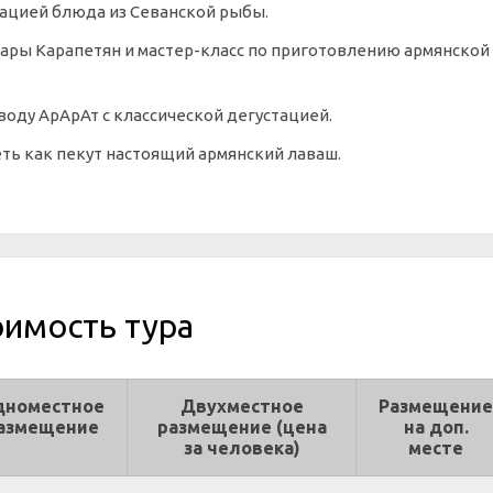
тацией блюда из Севанской рыбы.
Зары Карапетян и мастер-класс по приготовлению армянской
воду АрАрАт с классической дегустацией.
ть как пекут настоящий армянский лаваш.
оимость тура
дноместное
Двухместное
Размещение
азмещение
размещение (цена
на доп.
за человека)
месте