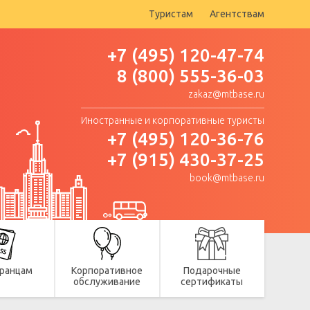
Туристам
Агентствам
+7 (495) 120-47-74
8 (800) 555-36-03
zakaz@mtbase.ru
Иностранные и корпоративные туристы
+7 (495) 120-36-76
+7 (915) 430-37-25
book@mtbase.ru
ранцам
Корпоративное
Подарочные
обслуживание
сертификаты