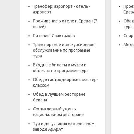
Трансфер: аэропорт - отель -
Прое
аэропорт
Ерев
Проживание в отеле г. Ереван (7
Обед
ночей)
тура
Питание: 7 завтраков
Спир
Транспортное и экскурсионное
Меди
обслуживание по программе
тура
Входные билеты в музеи и
объекты по программе тура
Обед в гастродворике с мастер-
классом
Обед в лучшем ресторане
Севана
Фольклорный ужин в
национальном ресторане
Тур и дегустация на коньячном
заводе АрАрАт