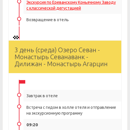
Экскурсия по Ереванскому Коньячному Заводу
с классической дегустацией
Возвращение в отель
3 день (среда) Озеро Севан -
Монастырь Севанаванк -
Дилижан - Монастырь Агарцин
Завтрак в отеле
Встреча с гидом в холле отеля и отправление
на экскурсионную программу
09:20