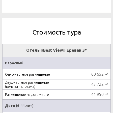
Стоимость тура
Отель «Best View» Ереван 3*
Взрослый
60 652
p
45 722
p
41 990
p
Дети (6-11 лет)