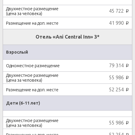
45 722
p
41 990
p
Отель «Ani Central Inn» 3*
Взрослый
79 314
p
55 986
p
52 254
p
Дети (6-11 лет)
55 986
p
52 254
p