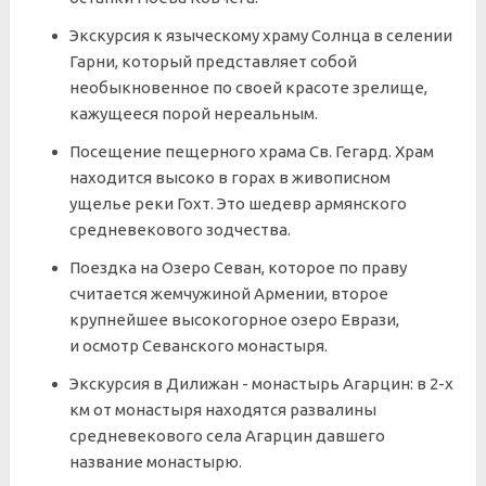
Экскурсия к языческому храму Солнца в селении
Гарни, который представляет собой
необыкновенное по своей красоте зрелище,
кажущееся порой нереальным.
Посещение пещерного храма Св. Гегард. Храм
находится высоко в горах в живописном
ущелье реки Гохт. Это шедевр армянского
средневекового зодчества.
Поездка на Озеро Севан, которое по праву
считается жемчужиной Армении, второе
крупнейшее высокогорное озеро Еврази,
и осмотр Севанского монастыря.
Экскурсия в Дилижан - монастырь Агарцин: в 2-x
км от монастыря находятся развалины
средневекового села Агарцин давшего
название монастырю.