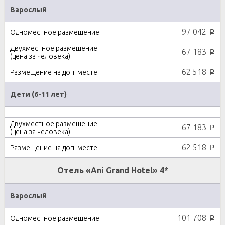
Взрослый
97 042
p
67 183
p
62 518
p
Дети (6-11 лет)
67 183
p
62 518
p
Отель «Ani Grand Hotel» 4*
Взрослый
101 708
p