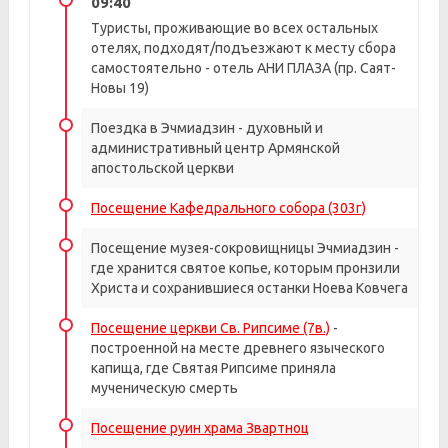
09:40
Туристы, проживающие во всех остальных
отелях, подходят/подъезжают к месту сбора
самостоятельно - отель АНИ ПЛАЗА (пр. Саят-
Новы 19)
Поездка в Эчмиадзин - духовный и
административный центр Армянской
апостольской церкви
Посещение Кафедрального собора (303г)
Посещение музея-сокровищницы Эчмиадзин -
где хранится святое копье, которым пронзили
Христа и сохранившиеся останки Ноева Ковчега
Посещение церкви Св. Рипсиме (7в.)
-
построенной на месте древнего языческого
капища, где Святая Рипсиме приняла
мученическую смерть
Посещение руин храма Звартноц