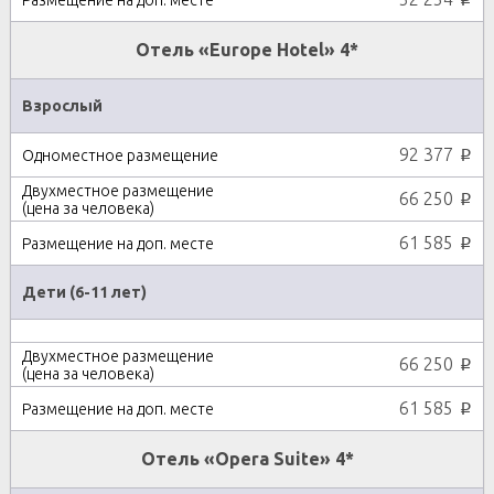
Отель «Europe Hotel» 4*
Взрослый
92 377
p
66 250
p
61 585
p
Дети (6-11 лет)
66 250
p
61 585
p
Отель «Opera Suite» 4*