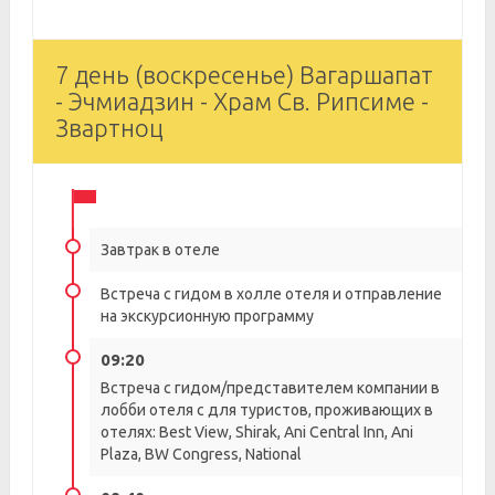
7 день (воскресенье) Вагаршапат
- Эчмиадзин - Храм Св. Рипсиме -
Звартноц
Завтрак в отеле
Встреча с гидом в холле отеля и отправление
на экскурсионную программу
09:20
Встреча с гидом/представителем компании в
лобби отеля с для туристов, проживающих в
отелях: Best View, Shirak, Ani Central Inn, Ani
Plaza, BW Congress, National