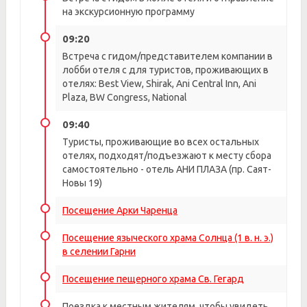
на экскурсионную программу
09:20
Встреча с гидом/представителем компании в
лобби отеля с для туристов, проживающих в
отелях: Best View, Shirak, Ani Central Inn, Ani
Plaza, BW Congress, National
09:40
Туристы, проживающие во всех остальных
отелях, подходят/подъезжают к месту сбора
самостоятельно - отель АНИ ПЛАЗА (пр. Саят-
Новы 19)
Посещение Арки Чаренца
Посещение языческого храма Солнца (1 в. н. э.)
в селении Гарни
Посещение пещерного храма Св. Гегард
Поездка к местным жителям, чтобы увидеть