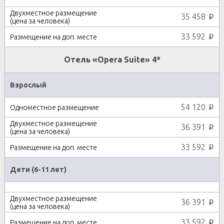
35 458
p
33 592
p
Отель «Opera Suite» 4*
Взрослый
54 120
p
36 391
p
33 592
p
Дети (6-11 лет)
36 391
p
33 592
p