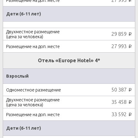
27 993
p
Дети (6-11 лет)
29 859
p
27 993
p
Отель «Europe Hotel» 4*
Взрослый
50 387
p
35 458
p
33 592
p
Дети (6-11 лет)