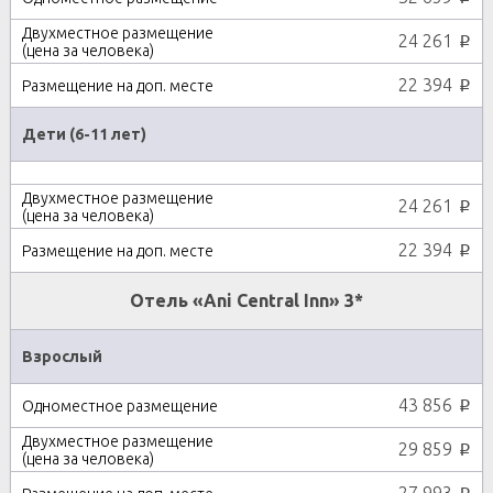
24 261
p
22 394
p
Дети (6-11 лет)
24 261
p
22 394
p
Отель «Ani Central Inn» 3*
Взрослый
43 856
p
29 859
p