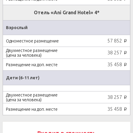
Отель «Ani Grand Hotel» 4*
Взрослый
57 852
p
38 257
p
35 458
p
Дети (6-11 лет)
38 257
p
35 458
p