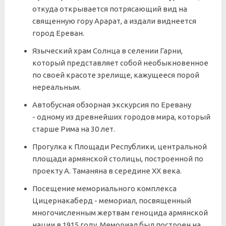
откуда открывается потрясающий вид на
священную гору Арарат, а издали виднеется
город Ереван.
Языческий храм Солнца в селении Гарни,
который представляет собой необыкновенное
по своей красоте зрелище, кажущееся порой
нереальным.
Автобусная обзорная экскурсия по Еревану
- одному из древнейших городов мира, который
старше Рима на 30 лет.
Прогулка к Площади Республики, центральной
площади армянской столицы, построенной по
проекту А. Таманяна в середине XX века.
Посещение мемориального комплекса
Цицернакаберд - мемориал, посвященный
многочисленным жертвам геноцида армянской
нации в 1915 году. Мемориал был построен на