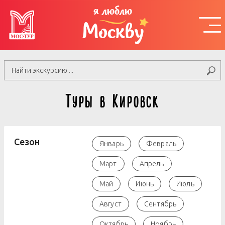
я люблю
Москву
Туры в Кировск
Сезон
Январь
Февраль
Март
Апрель
Май
Июнь
Июль
Август
Сентябрь
Октябрь
Ноябрь