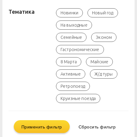
Тематика
Новинки
Новый год
На выходные
Семейные
Эконом
Гастрономические
8 Марта
Майские
Активные
Ж/д туры
Ретропоезд
Круизные поезда
Применить фильтр
Сбросить фильтр