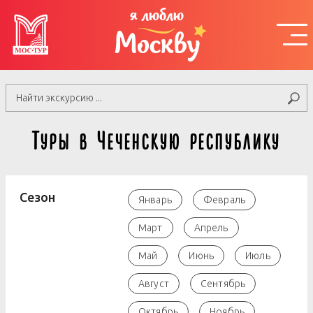
я люблю
Москву
Туры в Чеченскую республику
Сезон
Январь
Февраль
Март
Апрель
Май
Июнь
Июль
Август
Сентябрь
Октябрь
Ноябрь