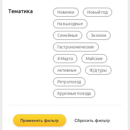
Тематика
Новинки
Новый год
На выходные
Семейные
Эконом
Гастрономические
8 Марта
Майские
Активные
Ж/д туры
Ретропоезд
Круизные поезда
Применить фильтр
Сбросить фильтр