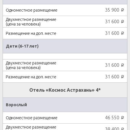
35 900
p
31 600
p
31 600
p
Дети (6-17 лет)
31 600
p
31 600
p
Отель «Космос Астрахань» 4*
Взрослый
46 550
p
38 400
p