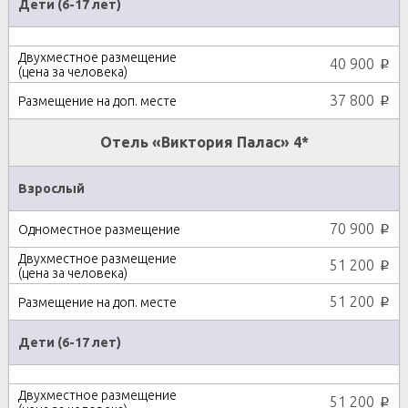
Дети (6-17 лет)
40 900
p
37 800
p
Отель «Виктория Палас» 4*
Взрослый
70 900
p
51 200
p
51 200
p
Дети (6-17 лет)
51 200
p