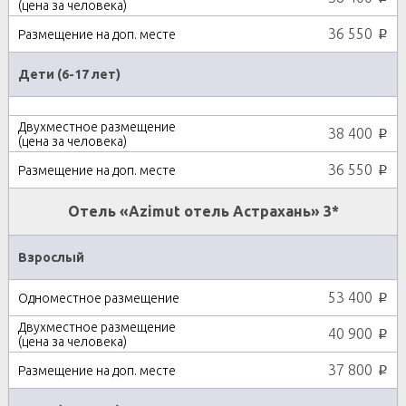
36 550
p
Дети (6-17 лет)
38 400
p
36 550
p
Отель «Azimut отель Астрахань» 3*
Взрослый
53 400
p
40 900
p
37 800
p