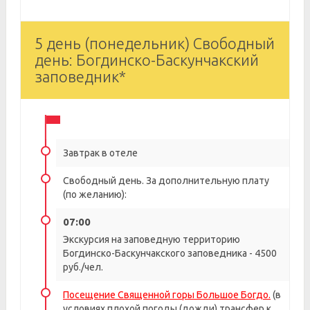
5 день (понедельник) Свободный
день: Богдинско-Баскунчакский
заповедник*
Завтрак в отеле
Свободный день. За дополнительную плату
(по желанию):
07:00
Экскурсия на заповедную территорию
Богдинско-Баскунчакского заповедника - 4500
руб./чел.
Посещение Священной горы Большое Богдо.
(в
условиях плохой погоды (дожди) трансфер к