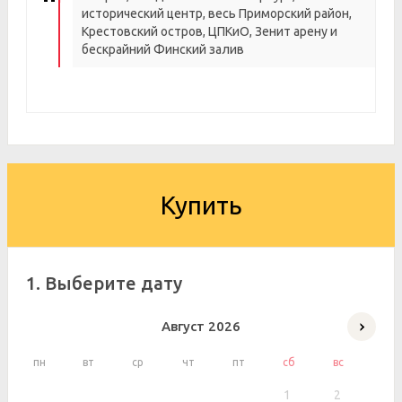
исторический центр, весь Приморский район,
Крестовский остров, ЦПКиО, Зенит арену и
бескрайний Финский залив
Купить
1. Выберите дату
Август
2026
пн
вт
ср
чт
пт
сб
вс
1
2