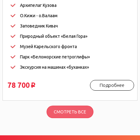
Архипелаг Кузова
О.Кижи - о.Валаам
Заповедник Кивач
Природный объект «Белая Гора»
Музей Карельского фронта
Парк «Беломорские петроглифы»
Экскурсия на машинах «буханках»
78 700
Подробнее
p
СМОТРЕТЬ ВСЕ