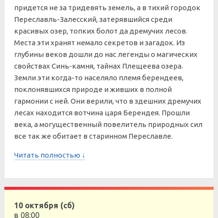
придется не за тридевять земель, а в тихий городок
Переславль-Залесский, затерявшийся среди
красивых озер, топких болот да дремучих лесов.
Места эти хранят немало секретов и загадок. Из
глубины веков дошли до нас легенды о магических
свойствах Синь-камня, тайнах Плещеева озера.
Земли эти когда-то населяло племя берендеев,
поклонявшихся природе и живших в полной
гармонии с ней. Они верили, что в здешних дремучих
лесах находится вотчина царя Берендея. Прошли
века, а могущественный повелитель природных сил
все так же обитает в старинном Переславле.
Читать полностью ↓
10 октября (сб)
в 08:00