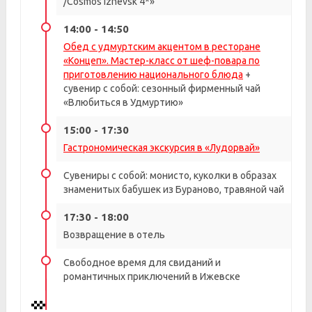
/Cosmos Izhevsk 4*»
14:00 - 14:50
Обед с удмуртским акцентом в ресторане
«Концеп». Мастер-класс от шеф-повара по
приготовлению национального блюда
+
сувенир с собой: сезонный фирменный чай
«Влюбиться в Удмуртию»
15:00 - 17:30
Гастрономическая экскурсия в «Лудорвай»
Сувениры с собой: монисто, куколки в образах
знаменитых бабушек из Бураново, травяной чай
17:30 - 18:00
Возвращение в отель
Свободное время для свиданий и
романтичных приключений в Ижевске