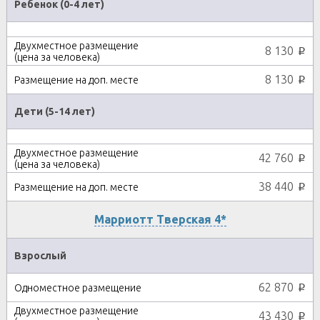
Ребенок (0-4 лет)
8 130
p
8 130
p
Дети (5-14 лет)
42 760
p
38 440
p
Марриотт Тверская 4*
Взрослый
62 870
p
43 430
p