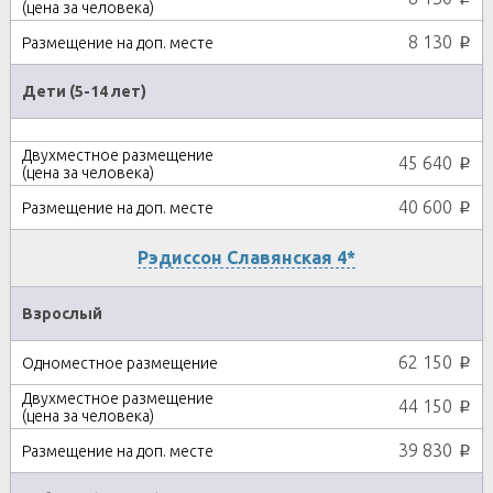
8 130
p
Дети (5-14 лет)
45 640
p
40 600
p
Рэдиссон Славянская 4*
Взрослый
62 150
p
44 150
p
39 830
p