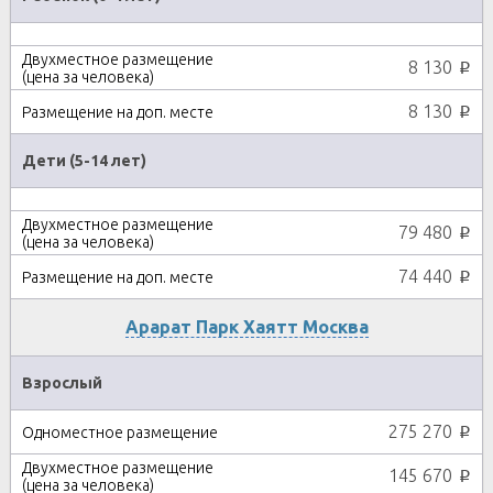
8 130
p
8 130
p
Дети (5-14 лет)
79 480
p
74 440
p
Арарат Парк Хаятт Москва
Взрослый
275 270
p
145 670
p