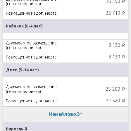
36 590
p
33 710
p
Ребенок (0-4 лет)
8 130
p
8 130
p
Дети (5-14 лет)
35 200
p
32 320
p
Измайлово 3*
Взрослый