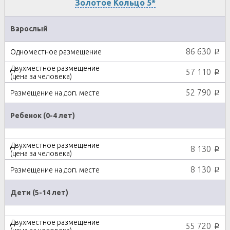
Золотое Кольцо 5*
Взрослый
86 630
p
57 110
p
52 790
p
Ребенок (0-4 лет)
8 130
p
8 130
p
Дети (5-14 лет)
55 720
p