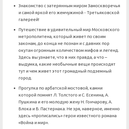
Знакомство с затерянным миром Замоскворечья
и самой яркой его жемчужиной - Третьяковской
галереей!
Путешествие в удивительный мир Московского
метрополитена, который живет по своим
законам, до конца не познан и с давних пор
окутан огромным количеством мифов и легенд.
Здесь вы узнаете, что в них правда, а что –
выдумка, какие необычные вещи происходят
тут и чем живет этот громадный подземный
город.
Прогулка по арбатской мостовой, камни
которой помнят Л. Толстого и С. Есенина, А.
Пушкина и его молодую жену Н. Гончарову, А.
Блока и Б. Пастернака. Не зря, наверное, именно
здесь «прописались» герои известного романа
«Война и мир».