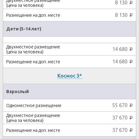
8 130
p
8 130
p
Дети (5-14 лет)
14 680
p
14 680
p
Космос 3*
Взрослый
55 670
p
37 670
p
37 670
p