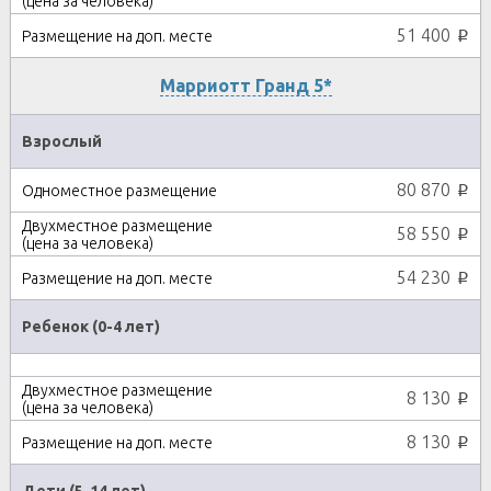
51 400
p
Марриотт Гранд 5*
Взрослый
80 870
p
58 550
p
54 230
p
Ребенок (0-4 лет)
8 130
p
8 130
p