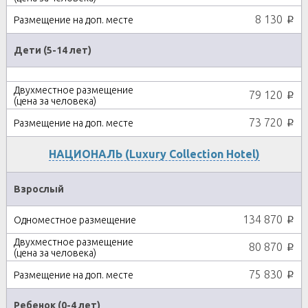
8 130
p
Дети (5-14 лет)
79 120
p
73 720
p
НАЦИОНАЛЬ (Luxury Collection Hotel)
Взрослый
134 870
p
80 870
p
75 830
p
Ребенок (0-4 лет)