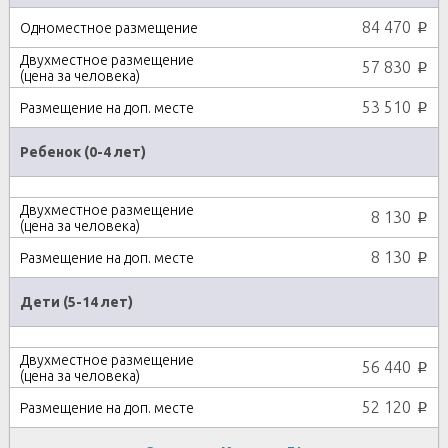
84 470
p
57 830
p
53 510
p
Ребенок (0-4 лет)
8 130
p
8 130
p
Дети (5-14 лет)
56 440
p
52 120
p