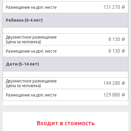
131 270
p
Ребенок (0-4 лет)
8 130
p
8 130
p
Дети (5-14 лет)
144 280
p
129 880
p
Входит в стоимость