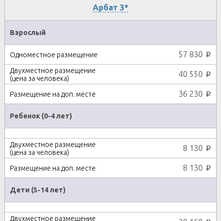
Арбат 3*
Взрослый
57 830
p
40 550
p
36 230
p
Ребенок (0-4 лет)
8 130
p
8 130
p
Дети (5-14 лет)