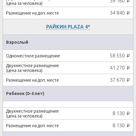
39 160
p
34 840
p
РАЙКИН PLAZA 4*
Взрослый
58 550
p
41 270
p
37 670
p
Ребенок (0-4 лет)
8 130
p
8 130
p