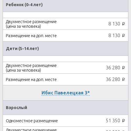
Ребенок (0-4 лет)
8 130
p
8 130
p
Дети (5-14 лет)
36 280
p
36 280
p
Ибис Павелецкая 3*
Взрослый
51 350
p