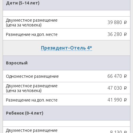
Дети (5-14 лет)
39 880
p
36 280
p
Президент-Отель 4*
Взрослый
66 470
p
47 030
p
41 990
p
Ребенок (0-4 лет)
8 130
p