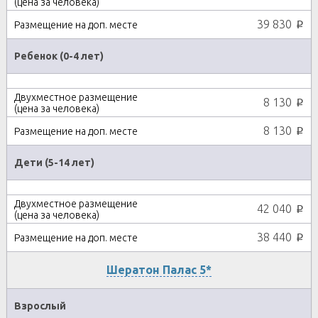
39 830
p
Ребенок (0-4 лет)
8 130
p
8 130
p
Дети (5-14 лет)
42 040
p
38 440
p
Шератон Палас 5*
Взрослый