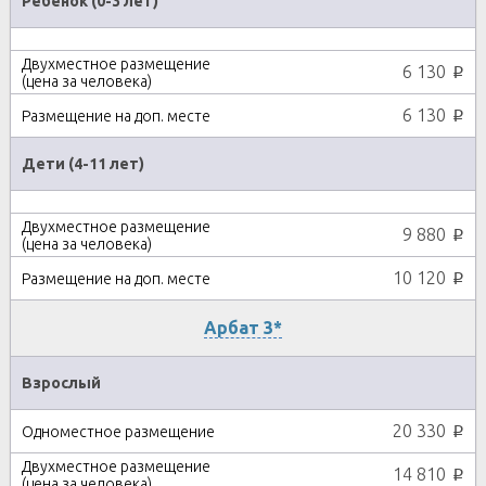
Ребенок (0-3 лет)
6 130
p
6 130
p
Дети (4-11 лет)
9 880
p
10 120
p
Арбат 3*
Взрослый
20 330
p
14 810
p