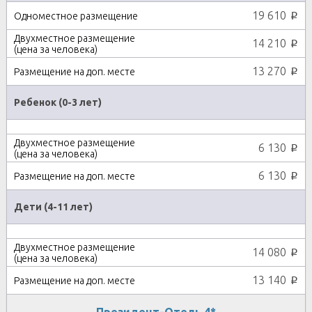
19 610
p
14 210
p
13 270
p
Ребенок (0-3 лет)
6 130
p
6 130
p
Дети (4-11 лет)
14 080
p
13 140
p