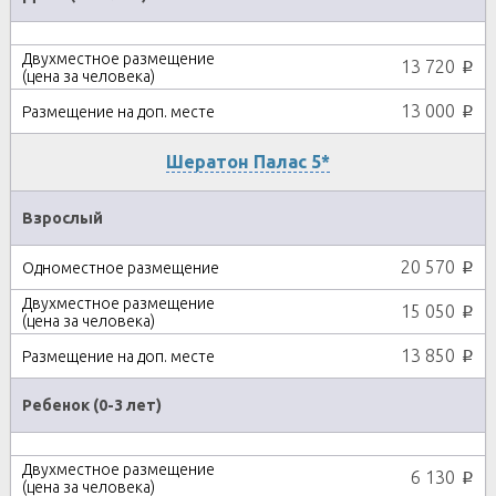
13 720
p
13 000
p
Шератон Палас 5*
Взрослый
20 570
p
15 050
p
13 850
p
Ребенок (0-3 лет)
6 130
p