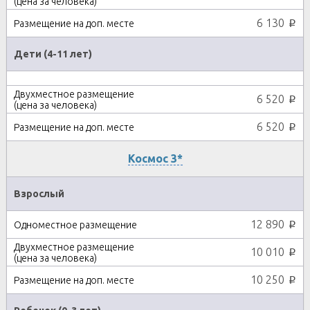
6 130
p
Дети (4-11 лет)
6 520
p
6 520
p
Космос 3*
Взрослый
12 890
p
10 010
p
10 250
p