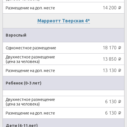
14 200
p
Марриотт Тверская 4*
Взрослый
18 170
p
13 850
p
13 130
p
Ребенок (0-3 лет)
6 130
p
6 130
p
Дети (4-11 лет)