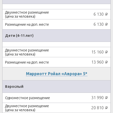
6 130
p
6 130
p
Дети (4-11 лет)
15 160
p
13 960
p
Марриотт Ройал «Аврора» 5*
Взрослый
31 990
p
20 810
p