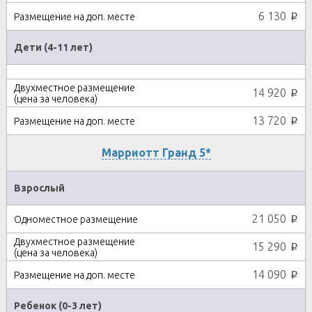
6 130
p
Дети (4-11 лет)
14 920
p
13 720
p
Марриотт Гранд 5*
Взрослый
21 050
p
15 290
p
14 090
p
Ребенок (0-3 лет)