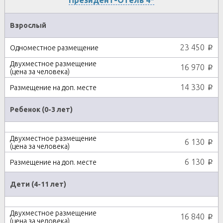
Президент-Отель 4*
Взрослый
23 450
p
16 970
p
14 330
p
Ребенок (0-3 лет)
6 130
p
6 130
p
Дети (4-11 лет)
16 840
p