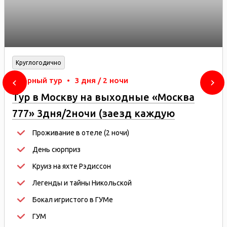
Круглогодично
Сборный тур
•
3 дня / 2 ночи
Тур в Москву на выходные «Москва
777» 3дня/2ночи (заезд каждую
пятницу)
Проживание в отеле (2 ночи)
День сюрприз
Круиз на яхте Рэдиссон
Легенды и тайны Никольской
Бокал игристого в ГУМе
ГУМ