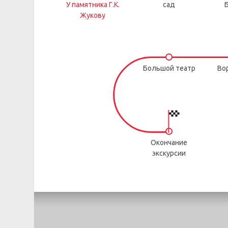
У памятника Г.К.
сад
Жукову
Большой театр
Во
Окончание
экскурсии