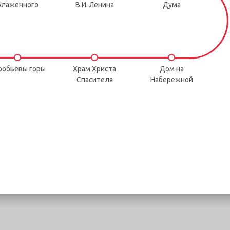
Блаженного
В.И. Ленина
Дума
робьевы горы
Храм Христа
Дом на
Спасителя
Набережной