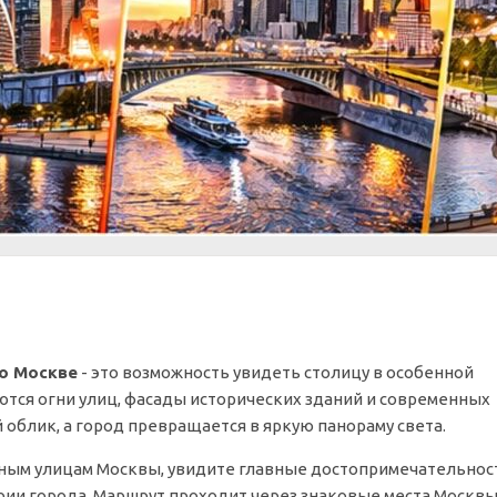
по Москве
- это возможность увидеть столицу в особенной
ются огни улиц, фасады исторических зданий и современных
блик, а город превращается в яркую панораму света.
ьным улицам Москвы, увидите главные достопримечательнос
рии города. Маршрут проходит через знаковые места Москвы