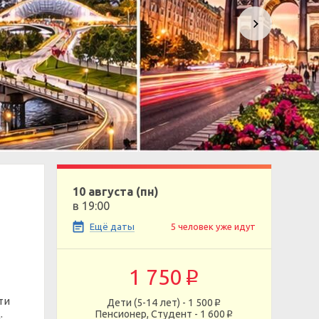
10 августа (пн)
в 19:00
Ещё даты
5 человек уже идут
1 750
p
ти
Дети (5-14 лет) - 1 500
p
Пенсионер, Студент - 1 600
p
: