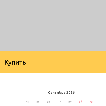
Купить
Сентябрь
2026
с
пн
вт
ср
чт
пт
сб
вс