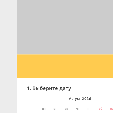
1. Выберите дату
Август
2026
пн
вт
ср
чт
пт
сб
в