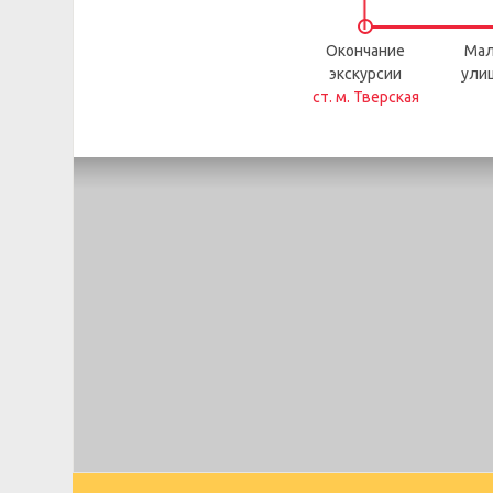
Окончание
Мал
экскурсии
ули
ст. м. Тверская