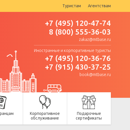
Туристам
Агентствам
+7 (495) 120-47-74
8 (800) 555-36-03
zakaz@mtbase.ru
Иностранные и корпоративные туристы
+7 (495) 120-36-76
+7 (915) 430-37-25
book@mtbase.ru
ранцам
Корпоративное
Подарочные
обслуживание
сертификаты