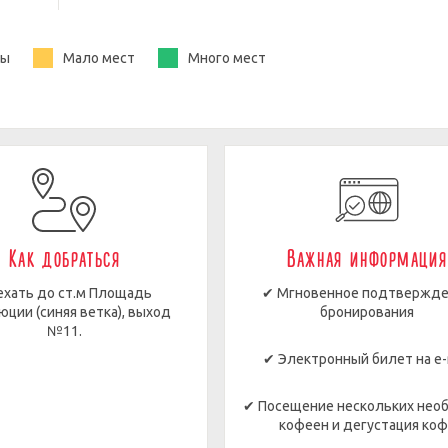
ты
Мало мест
Много мест
Как добраться
Важная информация
хать до ст.м Площадь
✔ Мгновенное подтвержд
юции (синяя ветка), выход
бронирования
№11.
✔ Электронный билет на e-
✔ Посещение нескольких нео
кофеен и дегустация ко