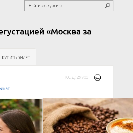
егустацией «Москва за
КУПИТЬ БИЛЕТ
КОД: 29905
фикат