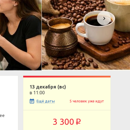
13 декабря (вс)
в 11:00
Ещё даты
5 человек уже идут
ее
3 300
p