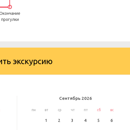
Окончание
прогулки
ить экскурсию
Сентябрь
2026
с
пн
вт
ср
чт
пт
сб
вс
1
2
3
4
5
6