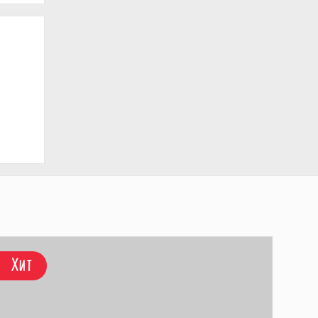
Хит
Хи