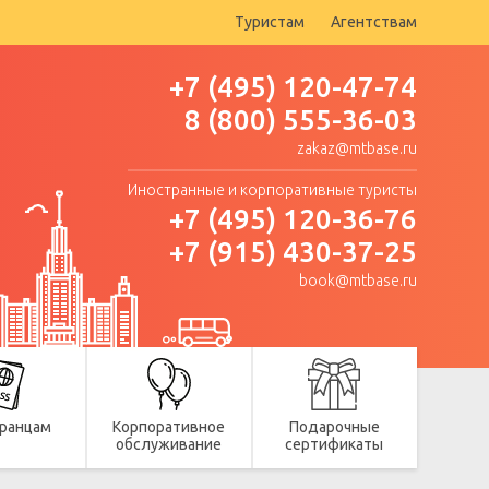
Туристам
Агентствам
+7 (495) 120-47-74
8 (800) 555-36-03
zakaz@mtbase.ru
Иностранные и корпоративные туристы
+7 (495) 120-36-76
+7 (915) 430-37-25
book@mtbase.ru
ранцам
Корпоративное
Подарочные
обслуживание
сертификаты