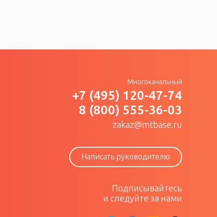
Многоканальный
+7 (495) 120-47-74
8 (800) 555-36-03
zakaz@mtbase.ru
Написать руководителю
Подписывайтесь
и следуйте за нами