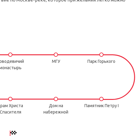
оводевичий
МГУ
Парк Горького
монастырь
рам Христа
Дом на
Памятник Петру I
Спасителя
набережной