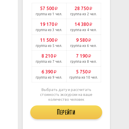
57 500
28 750
p
p
группа из 1 чел.
группа из 2 чел.
19 170
14 380
p
p
группа из 3 чел.
группа из 4 чел.
11 500
9 580
p
p
группа из 5 чел.
группа из 6 чел.
8 210
7 190
p
p
группа из 7 чел.
группа из 8 чел.
6 390
5 750
p
p
группа из 9 чел.
группа из 10 чел.
Выбрать дату и рассчитать
стоимость экскурсии на ваше
количество человек
Перейти