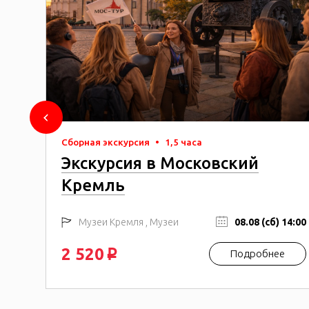
Сборная экскурсия
•
1,5 часа
Экскурсия в Московский
Кремль
Музеи Кремля , Музеи
08.08 (сб) 14:00
2 520
е
Подробнее
p