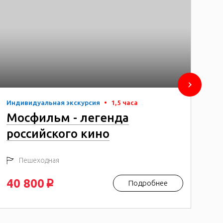
Индивидуальная экскурсия
•
1,5 часа
Сбо
Мосфильм - легенда
Б
российского кино
Пешеходная
40 800
6
Подробнее
p