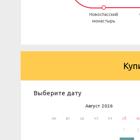
Новоспасский
монастырь
Куп
Выберите дату
Август
2026
пн
вт
ср
чт
пт
сб
в
1
2