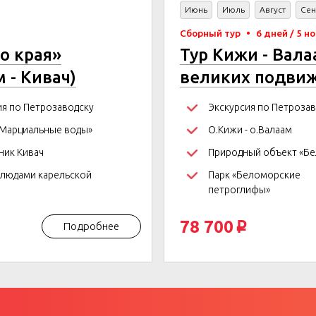
Июнь
Июль
Август
Сен
Сборный тур
•
6 дней / 5 н
о края»
Тур Кижи - Вала
 - Кивач)
великих подвиж
ия по Петрозаводску
Экскурсия по Петроза
«Марциальные воды»
О.Кижи - о.Валаам
ник Кивач
Природный объект «Бе
блюдами карельской
Парк «Беломорские
петроглифы»
78 700
Подробнее
p