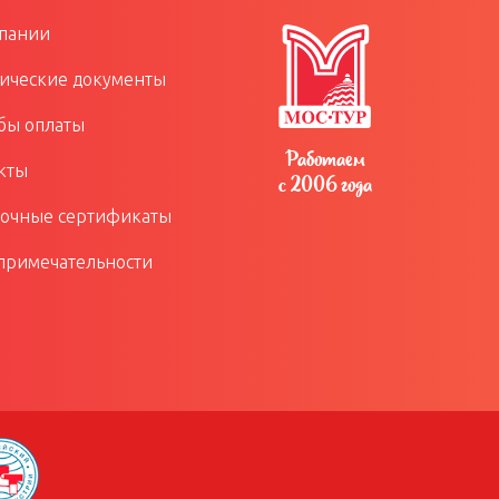
пании
ческие документы
бы оплаты
Работаем
кты
с 2006 года
очные сертификаты
примечательности