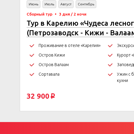
Июнь
Июль
Август
Сентябрь
Сборный тур
•
3 дня / 2 ночи
Тур в Карелию «Чудеса лесног
(Петрозаводск - Кижи - Валаам
Проживание в отеле «Карелия»
Экскурс
Остров Кижи
Курорт 
Остров Валаам
Заповед
Сортавала
Ужин с 
кухни
32 900
p