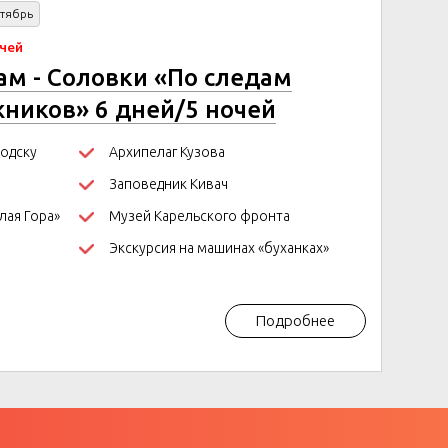
тябрь
очей
ам - Соловки «По следам
ников» 6 дней/5 ночей
водску
Архипелаг Кузова
Заповедник Кивач
лая Гора»
Музей Карельского фронта
Экскурсия на машинах «буханках»
Подробнее