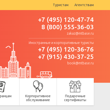
Туристам
Агентствам
+7 (495) 120-47-74
8 (800) 555-36-03
zakaz@mtbase.ru
Иностранные и корпоративные туристы
+7 (495) 120-36-76
+7 (915) 430-37-25
book@mtbase.ru
ранцам
Корпоративное
Подарочные
обслуживание
сертификаты