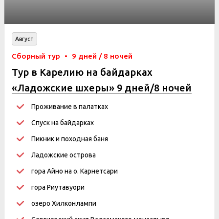
Август
Сборный тур
•
9 дней / 8 ночей
Тур в Карелию на байдарках
«Ладожские шхеры» 9 дней/8 ночей
Проживание в палатках
Спуск на байдарках
Пикник и походная баня
Ладожские острова
гора Айно на о. Карнетсари
гора Риутавуори
озеро Хилконлампи