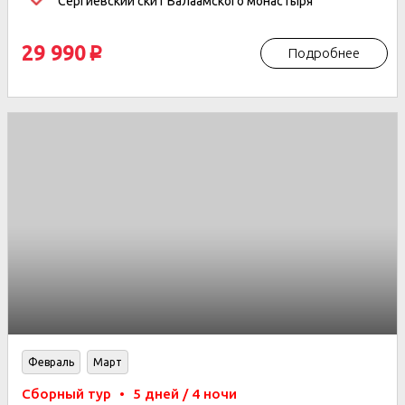
Сергиевский скит Валаамского монастыря
29 990
Подробнее
p
Февраль
Март
Сборный тур
•
5 дней / 4 ночи