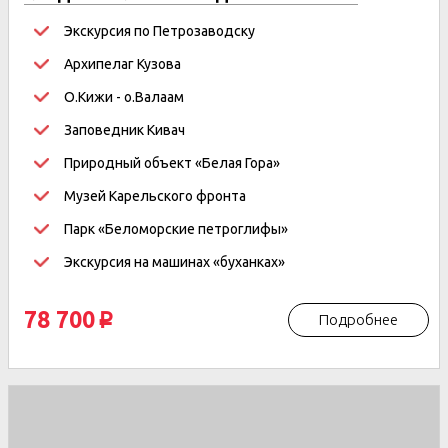
дней/5 ночей
Экскурсия по Петрозаводску
Архипелаг Кузова
О.Кижи - о.Валаам
Заповедник Кивач
Природный объект «Белая Гора»
Музей Карельского фронта
Парк «Беломорские петроглифы»
Экскурсия на машинах «буханках»
78 700
Подробнее
p