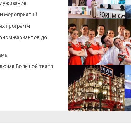
служивание
 и мероприятий
ых программ
коном-вариантов до
ммы
ключая Большой театр