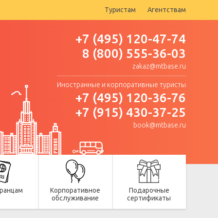
Туристам
Агентствам
+7 (495) 120-47-74
8 (800) 555-36-03
zakaz@mtbase.ru
Иностранные и корпоративные туристы
+7 (495) 120-36-76
+7 (915) 430-37-25
book@mtbase.ru
ранцам
Корпоративное
Подарочные
обслуживание
сертификаты