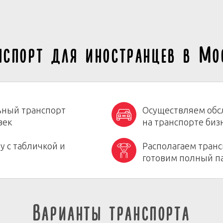
нспорт для иностранцев в Мо
ьный транспорт
Осуществляем обс
век
на транспорте биз
у с табличкой и
Располагаем транс
готовим полный п
Варианты транспорта