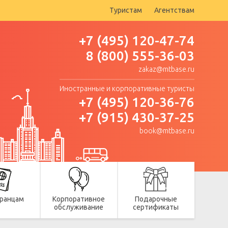
Туристам
Агентствам
+7 (495) 120-47-74
8 (800) 555-36-03
zakaz@mtbase.ru
Иностранные и корпоративные туристы
+7 (495) 120-36-76
+7 (915) 430-37-25
book@mtbase.ru
ранцам
Корпоративное
Подарочные
обслуживание
сертификаты