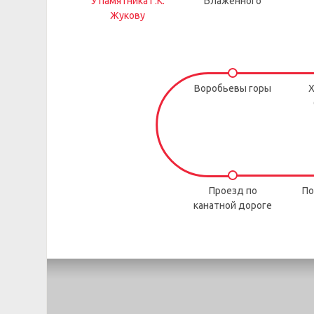
У памятника Г.К.
Блаженного
Жукову
Воробьевы горы
Х
Проезд по
По
канатной дороге