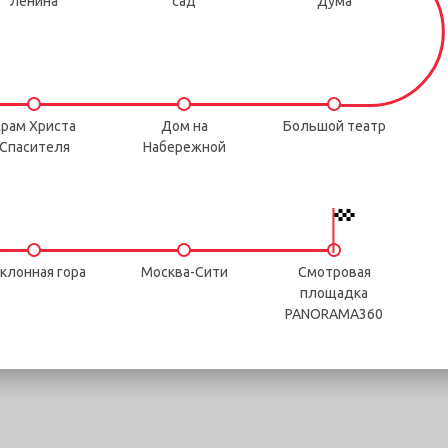
Ленина
сад
Дума
рам Христа
Дом на
Большой театр
Спасителя
Набережной
клонная гора
Москва-Сити
Смотровая
площадка
PANORAMA360