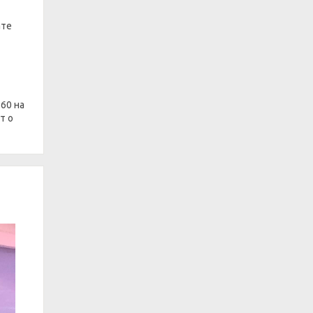
ате
60 на
т о