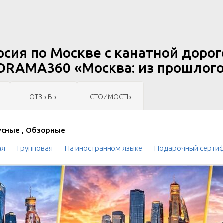
рсия по Москве с канатной дорог
RAMA360 «Москва: из прошлого
ОТЗЫВЫ
СТОИМОСТЬ
сные , Обзорные
ая
Групповая
На иностранном языке
Подарочный серти