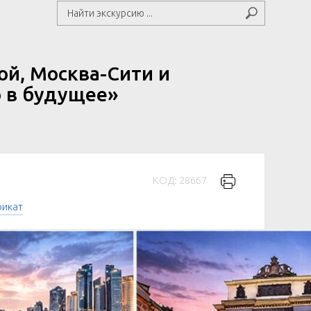
ой, Москва-Сити и
 в будущее»
КОД: 28667
фикат