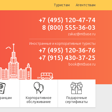
Туристам
Агентствам
+7 (495) 120-47-74
8 (800) 555-36-03
zakaz@mtbase.ru
Иностранные и корпоративные туристы
+7 (495) 120-36-76
+7 (915) 430-37-25
book@mtbase.ru
ранцам
Корпоративное
Подарочные
обслуживание
сертификаты