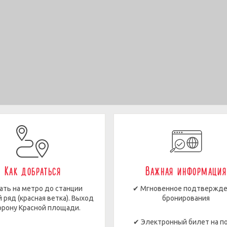
Как добраться
Важная информация
ать на метро до станции
✔ Мгновенное подтвержд
 ряд (красная ветка). Выход
бронирования
орону Красной площади.
✔ Электронный билет на п