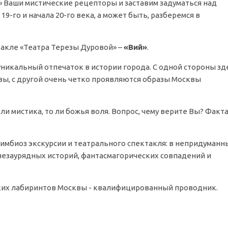
 Ваши мистические рецепторы и заставим задуматься над
-го и начала 20-го века, а может быть, разберемся в
акле «Театра Терезы Дуровой» –
«Вий»
.
уникальный отпечаток в истории города. С одной стороны зд
ы, с другой очень четко проявляются образы Москвы
ли мистика, то ли божья воля. Вопрос, чему верите Вы? Факт
симбиоз экскурсии и театрального спектакля: в непридуманн
незаурядных историй, фантасмагорических совпадений и
ских лабиринтов Москвы - квалифицированный проводник.