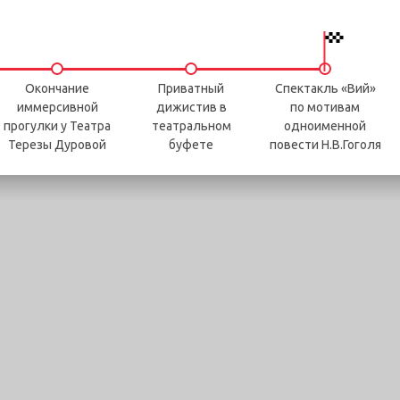
Окончание
Приватный
Спектакль «Вий»
иммерсивной
дижистив в
по мотивам
прогулки у Театра
театральном
одноименной
Терезы Дуровой
буфете
повести Н.В.Гоголя