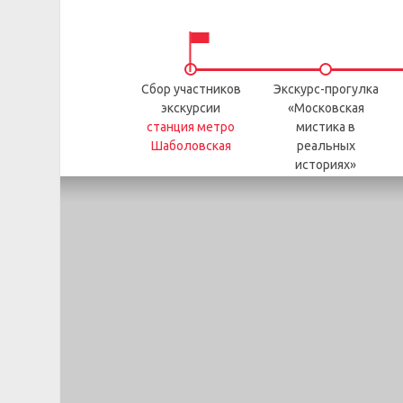
Сбор участников
Экскурс-прогулка
экскурсии
«Московская
станция метро
мистика в
Шаболовская
реальных
историях»