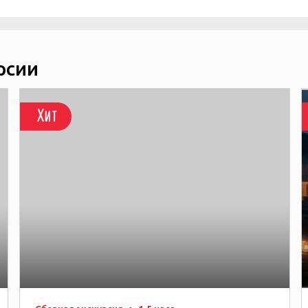
рсии
Хит