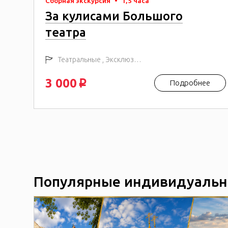
Сборная экскурсия
•
1,5 часа
За кулисами Большого
театра
 15:00
Театральные , Эксклюзивные
3 000
е
Подробнее
p
Популярные индивидуальн