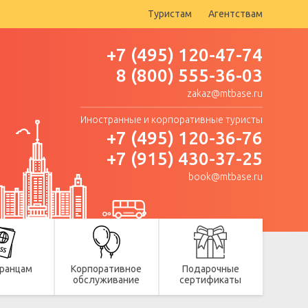
Туристам
Агентствам
+7 (495) 120-47-74
8 (800) 555-36-03
zakaz@mtbase.ru
Иностранные и корпоративные туристы
+7 (495) 120-36-76
+7 (915) 430-37-25
book@mtbase.ru
ранцам
Корпоративное
Подарочные
обслуживание
сертификаты