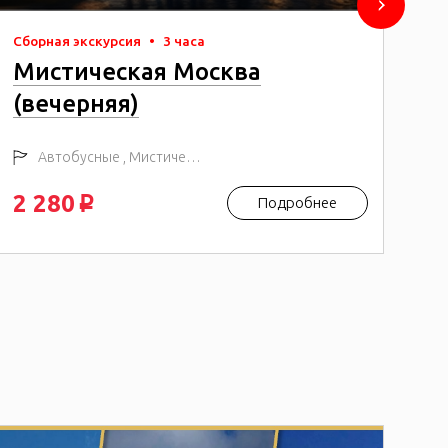
Сборная экскурсия
•
3 часа
Сбо
Мистическая Москва
О
(вечерняя)
э
Автобусные , Мистические
2 280
2 
Подробнее
p