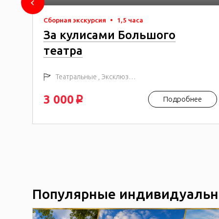
Сборная экскурсия
•
1,5 часа
За кулисами Большого
театра
 15:00
Театральные , Эксклюзивные
3 000
е
Подробнее
p
Популярные индивидуальн