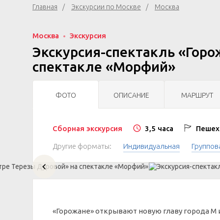
Главная
Экскурсии по Москве
Москва
Москва
Экскурсия
Экскурсия-спектакль «Горо
спектакле «Морфий»
ФОТО
ОПИСАНИЕ
МАРШРУТ
Сборная экскурсия
3,5 часа
Пешехо
Другие форматы:
Индивидуальная
Группов
«Горожане» открывают новую главу города М 