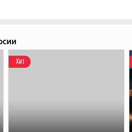
рсии
Хит