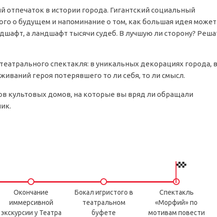
й отпечаток в истории города. Гигантский социальный
ого о будущем и напоминание о том, как большая идея может
дшафт, а ландшафт тысячи судеб. В лучшую ли сторону? Реша
и театрального спектакля: в уникальных декорациях города, 
иваний героя потерявшего то ли себя, то ли смысл.
ов культовых домов, на которые вы вряд ли обращали
ик.
Окончание
Бокал игристого в
Спектакль
иммерсивной
театральном
«Морфий» по
экскурсии у Театра
буфете
мотивам повести