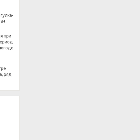
гулка-
8+.
я при
период
погоде
тре
а, ряд