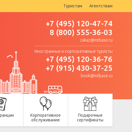
Туристам
Агентствам
+7 (495) 120-47-74
8 (800) 555-36-03
zakaz@mtbase.ru
Иностранные и корпоративные туристы
+7 (495) 120-36-76
+7 (915) 430-37-25
book@mtbase.ru
ранцам
Корпоративное
Подарочные
обслуживание
сертификаты