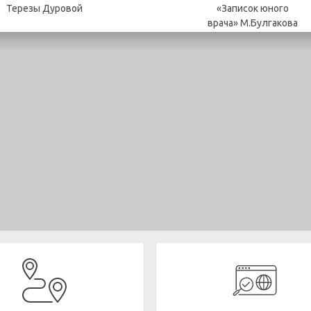
Терезы Дуровой
«Записок юного
врача» М.Булгакова