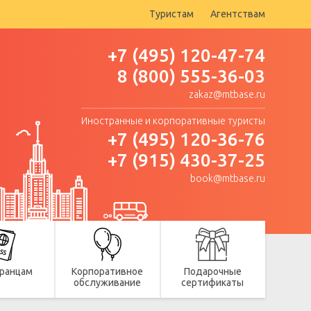
Туристам
Агентствам
+7 (495) 120-47-74
8 (800) 555-36-03
zakaz@mtbase.ru
Иностранные и корпоративные туристы
+7 (495) 120-36-76
+7 (915) 430-37-25
book@mtbase.ru
ранцам
Корпоративное
Подарочные
обслуживание
сертификаты