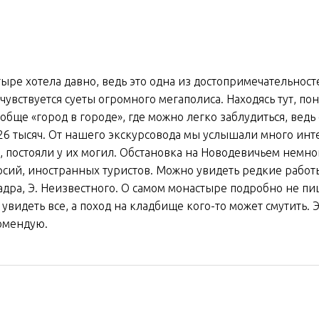
ре хотела давно, ведь это одна из достопримечательност
чувствуется суеты огромного мегаполиса. Находясь тут, по
ообще «город в городе», где можно легко заблудиться, ведь
26 тысяч. От нашего экскурсовода мы услышали много ин
 постояли у их могил. Обстановка на Новодевичьем немног
сий, иностранных туристов. Можно увидеть редкие рабо
Шадра, Э. Неизвестного. О самом монастыре подробно не пи
увидеть все, а поход на кладбище кого-то может смутить. 
омендую.