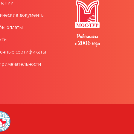
пании
ческие документы
бы оплаты
Работаем
кты
с 2006 года
очные сертификаты
примечательности