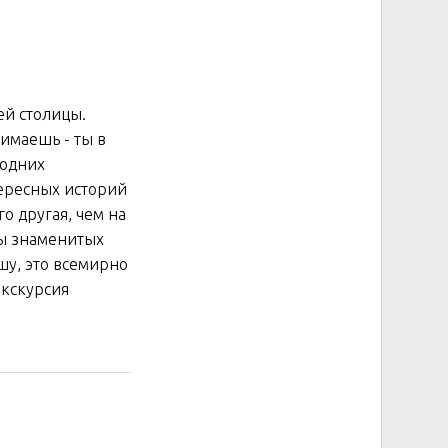
ей столицы.
нимаешь - ты в
 одних
тересных историй
о другая, чем на
ты знаменитых
шу, это всемирно
Экскурсия