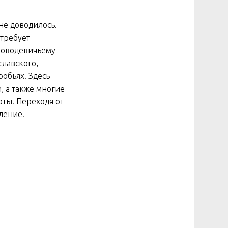
не доводилось.
 требует
 Новодевичьему
славского,
робьях. Здесь
, а также многие
эты. Переходя от
ление.