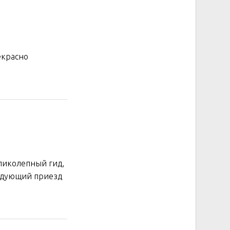
екрасно
еликолепный гид,
ледующий приезд