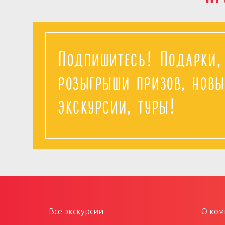
Подпишитесь! Подарки,
розыгрыши призов, новы
экскурсии, туры!
Все экскурсии
О ком