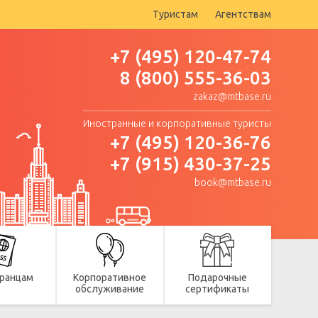
Туристам
Агентствам
+7 (495) 120-47-74
8 (800) 555-36-03
zakaz@mtbase.ru
Иностранные и корпоративные туристы
+7 (495) 120-36-76
+7 (915) 430-37-25
book@mtbase.ru
ранцам
Корпоративное
Подарочные
обслуживание
сертификаты