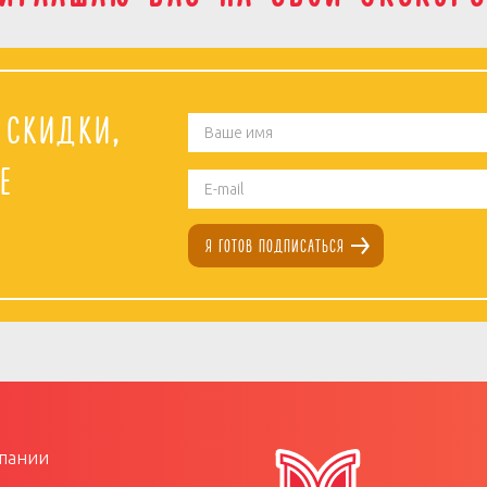
 скидки,
е
я готов подписаться
пании