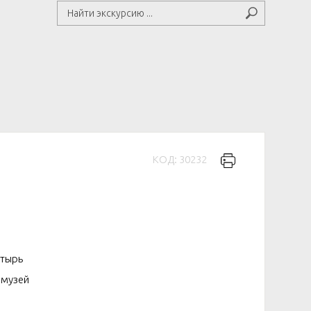
КОД: 30232
стырь
 музей