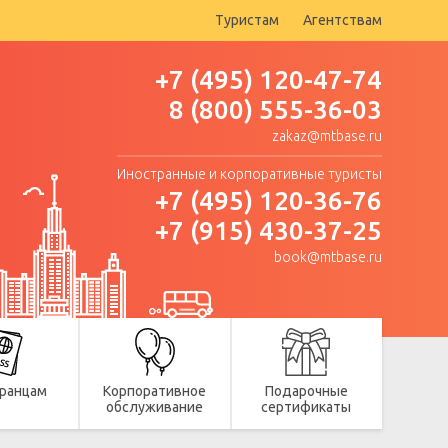
Туристам
Агентствам
+7 (495) 120-47-74
8 (800) 555-36-03
zakaz@mtbase.ru
Иностранные и корпоративные туристы
+7 (495) 120-36-76
+7 (915) 430-37-25
book@mtbase.ru
ранцам
Корпоративное
Подарочные
обслуживание
сертификаты