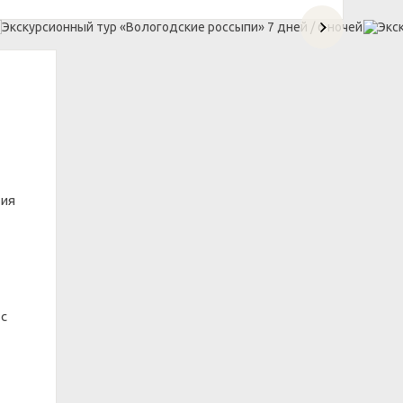
тия
 с