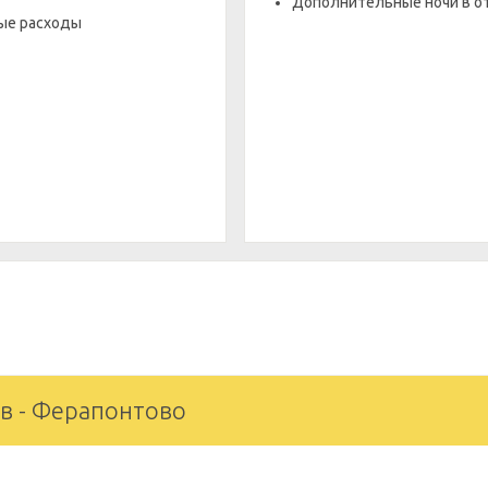
Дополнительные ночи в о
ые расходы
в - Ферапонтово