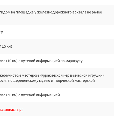
с гидом на площадке у железнодорожного вокзала не ранее
ту
125 км)
ово (10 км) с путевой информацией по маршруту
-керамистом мастером «Куракинской керамической игрушки»
урсия по деревенскому музею и творческой мастерской
ово (20 км) с путевой информацией
ва монастыря