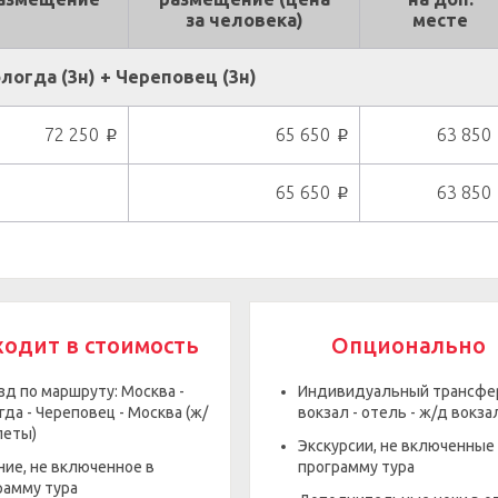
за человека)
месте
логда (3н) + Череповец (3н)
72 250
65 650
63 850
p
p
65 650
63 850
p
ходит в стоимость
Опционально
зд по маршруту: Москва -
Индивидуальный трансфер
да - Череповец - Москва (ж/
вокзал - отель - ж/д вокза
леты)
Экскурсии, не включенные
ние, не включенное в
программу тура
рамму тура