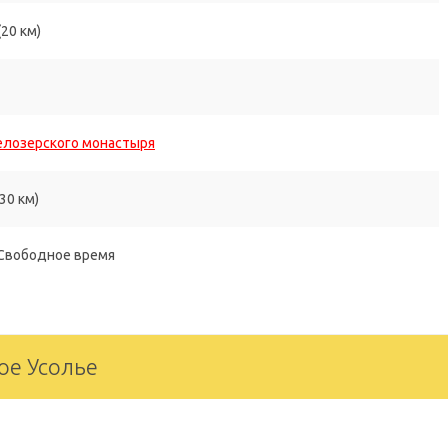
(20 км)
лозерского монастыря
30 км)
 Свободное время
рое Усолье