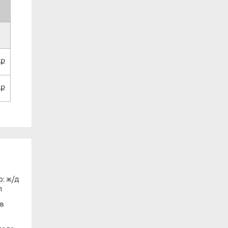
p
p
: ж/д
л
 в