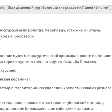
экскурсиями по Вологде, Череповцу, Устюжне и Тотьме,
ое и г. Белозерск!
осещение музея металлургической промышленности предприя
историко-художественного музея «Усадьба Гальски».
курсией.
нская керамика».
настырю:
территория «государевой крепости» Ивана Грозного
в легендарное прошлое и настоящее губернской столицы,
ода, древними белокаменными соборами и храмами.