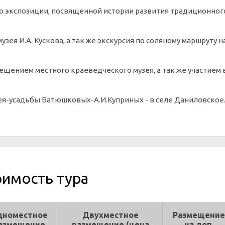
по экспозиции, посвященной истории развития традиционног
узея И.А. Кускова, а так же экскурсия по соляному маршруту н
осещением местного краеведческого музея, а так же участием 
зея-усадьбы Батюшковых-А.И.Куприных - в селе Даниловское
оимость тура
дноместное
Двухместное
Размещение
азмещение
размещение (цена
на доп.