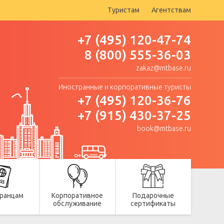
Туристам
Агентствам
+7 (495) 120-47-74
8 (800) 555-36-03
zakaz@mtbase.ru
Иностранные и корпоративные туристы
+7 (495) 120-36-76
+7 (915) 430-37-25
book@mtbase.ru
ранцам
Корпоративное
Подарочные
обслуживание
сертификаты