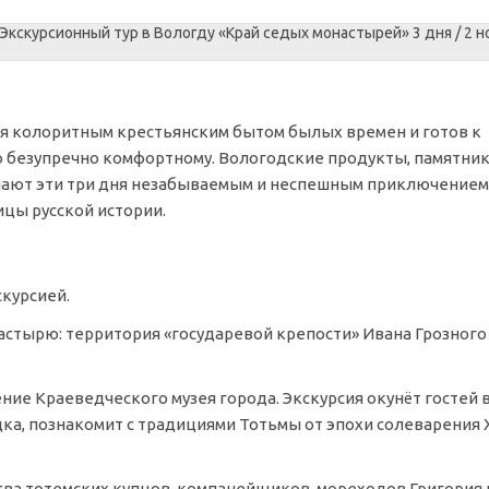
тся колоритным крестьянским бытом былых времен и готов к
о безупречно комфортному. Вологодские продукты, памятни
лают эти три дня незабываемым и неспешным приключением,
ицы русской истории.
курсией.
настырю:
территория «государевой крепости» Ивана Грозного
ение Краеведческого музея города. Экскурсия окунёт гостей 
ка, познакомит с традициями Тотьмы от эпохи солеварения 
тва тотемских купцов-компанейщиков, мореходов Григория 