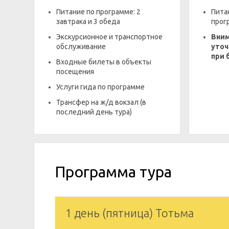
Питание по программе: 2
Пита
завтрака и 3 обеда
прог
Экскурсионное и транспортное
Вним
обслуживание
уточ
при 
Входные билеты в объекты
посещения
Услуги гида по программе
Трансфер на ж/д вокзал (в
последний день тура)
Программа тура
1 день (пятница) Тотьма