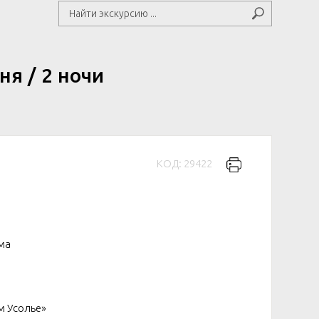
я / 2 ночи
КОД: 29422
ма
м Усолье»