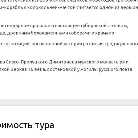
м-корабль с колокольней-мачтой считается одной из вершин
в легендарное прошлое и настоящее губернской столицы,
ода, древними белокаменными соборами и храмами.
по экспозиции, посвященной истории развития традиционног
тва Спасо-Прилуцкого Димитриева мужского монастыря и
ой церкви 16 века, с остановкой у могилы русского поэта
оимость тура