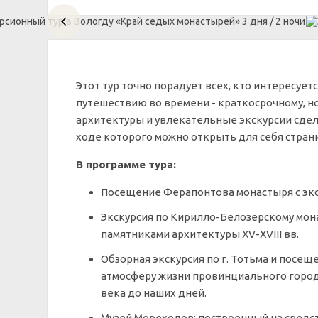
Этот тур точно порадует всех, кто интересуе
путешествию во времени - краткосрочному, н
архитектуры и увлекательные экскурсии сде
ходе которого можно открыть для себя стран
В программе тура:
Посещение Ферапонтова монастыря с экс
Экскурсия по Кирилло-Белозерскому мо
памятниками архитектуры XV-XVIII вв.
Обзорная экскурсия по г. Тотьма и посещ
атмосферу жизни провинциального город
века до наших дней.
Музей Мореходов: п
остроенный на средс