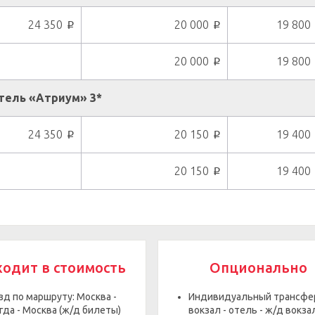
24 350
20 000
19 800
p
p
20 000
19 800
p
тель «Атриум» 3*
24 350
20 150
19 400
p
p
20 150
19 400
p
ходит в стоимость
Опционально
зд по маршруту: Москва -
Индивидуальный трансфер
гда - Москва (ж/д билеты)
вокзал - отель - ж/д вокза