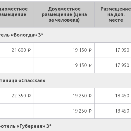
дноместное
Двухместное
Размещение
азмещение
размещение (цена
на доп.
за человека)
месте
ель «Вологда» 3*
21 600
19 150
17 950
p
p
19 150
17 950
p
тиница «Спасская»
22 350
19 250
18 450
p
p
19 250
18 450
p
отель «Губерния» 3*