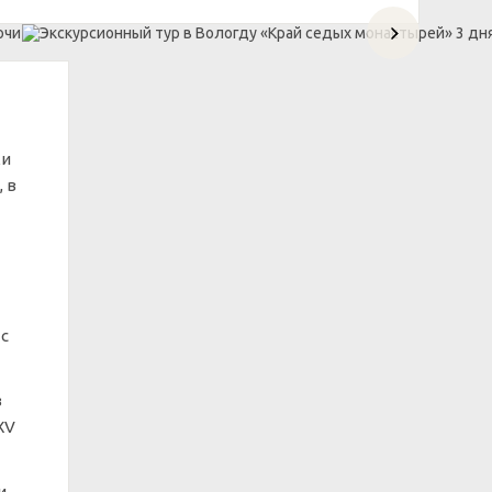
ки
 в
 с
в
XV
и