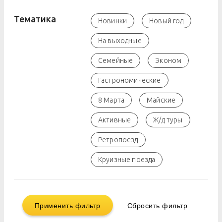
Тематика
Новинки
Новый год
На выходные
Семейные
Эконом
Гастрономические
8 Марта
Майские
Активные
Ж/д туры
Ретропоезд
Круизные поезда
Применить фильтр
Сбросить фильтр