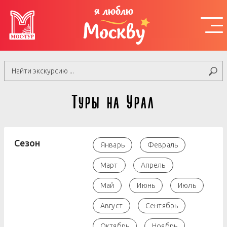
я люблю
Москву
Туры на Урал
Сезон
Январь
Февраль
Март
Апрель
Май
Июнь
Июль
Август
Сентябрь
Октябрь
Ноябрь