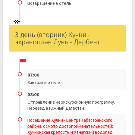
Возвращение в отель
3 день (вторник) Хучни -
экраноплан Лунь - Дербент
07:00
Завтрак в отеле
08:00
Отправление на экскурсионную программу.
Переезд в Южный Дагестан
Посещение Хучни - центра Табасаранского
района, осмотр достопримечательностей:
Хучнинская крепость и Ханагский водопад