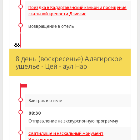
Поездка в Кадаргаванский каньон и посещение
скальной крепости Дзивгис
Возвращение в отель
8 день (воскресенье) Алагирское
ущелье - Цей - аул Нар
Завтрак в отеле
08:30
Отправление на экскурсионную программу
Святилище и наскальный монумент
Уастырджи