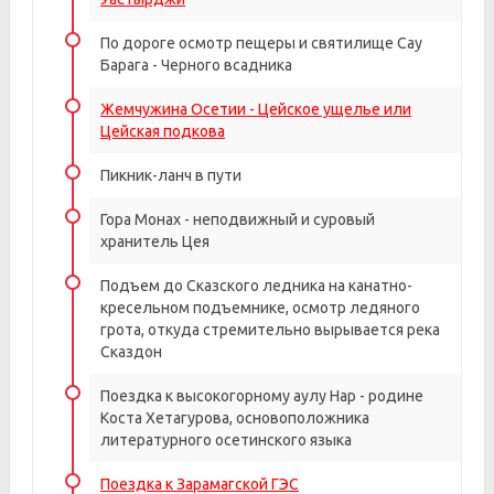
По дороге осмотр пещеры и святилище Сау
Барага - Черного всадника
Жемчужина Осетии - Цейское ущелье или
Цейская подкова
Пикник-ланч в пути
Гора Монах - неподвижный и суровый
хранитель Цея
Подъем до Сказского ледника на канатно-
кресельном подъемнике, осмотр ледяного
грота, откуда стремительно вырывается река
Сказдон
Поездка к высокогорному аулу Нар - родине
Коста Хетагурова, основоположника
литературного осетинского языка
Поездка к Зарамагской ГЭС