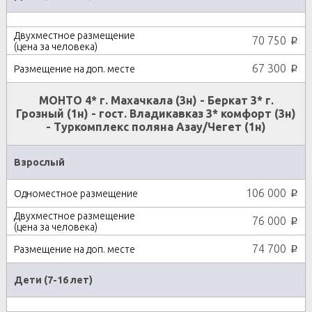
70 750
p
67 300
p
МОНТО 4* г. Махачкала (3н) - Беркат 3* г.
Грозный (1н) - гост. Владикавказ 3* комфорт (3н)
- Туркомплекс поляна Азау/Чегет (1н)
Взрослый
106 000
p
76 000
p
74 700
p
Дети (7-16 лет)