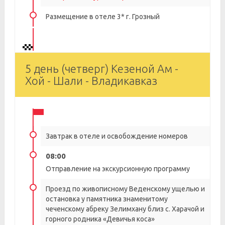
Размещение в отеле 3* г. Грозный
5 день (четверг) Кезеной Ам -
Хой - Шали - Владикавказ
Завтрак в отеле и освобождение номеров
08:00
Отправление на экскурсионную программу
Проезд по живописному Веденскому ущелью и
остановка у памятника знаменитому
чеченскому абреку Зелимхану близ с. Харачой и
горного родника «Девичья коса»