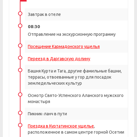
Завтрак в отеле
08:30
Отправление на экскурсионную программу
Посещение Кармадонского ущелья
Переезд в Даргавскую долину
Башня Курта и Тага, другие фамильные башни,
террасы, отвоеванные у гор для посадок
земледельческих культур
Осмотр Свято-Успенского Аланского мужского
монастыря
Пикник-ланч в пути
Поездка в Куртатинское ущелье
,
расположенное в самом центре горной Осетии