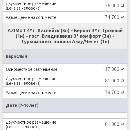
76 000
p
74 700
p
AZIMUT 4* г. Каспийск (3н) - Беркат 3* г. Грозный
(1н) - гост. Владикавказ 3* комфорт (3н) -
Туркомплекс поляна Азау/Чегет (1н)
Взрослый
117 000
p
81 000
p
78 700
p
Дети (7-16 лет)
81 000
p