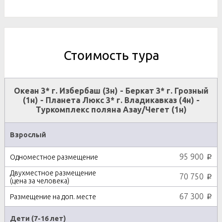
Стоимость тура
Океан 3* г. Избербаш (3н) - Беркат 3* г. Грозный
(1н) - Планета Люкс 3* г. Владикавказ (4н) -
Туркомплекс поляна Азау/Чегет (1н)
Взрослый
95 900
p
70 750
p
67 300
p
Дети (7-16 лет)